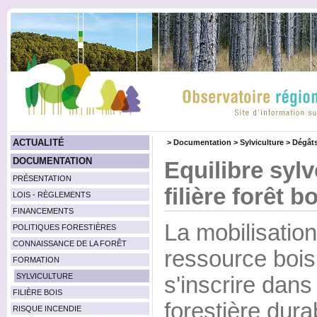
ACTUALITÉ
>
Documentation
>
Sylviculture
>
Dégâts
DOCUMENTATION
Equilibre syl
PRÉSENTATION
filière forêt b
LOIS - RÈGLEMENTS
FINANCEMENTS
La mobilisation
POLITIQUES FORESTIÈRES
CONNAISSANCE DE LA FORÊT
ressource bois 
FORMATION
SYLVICULTURE
s'inscrire dans
FILIÈRE BOIS
forestière dura
RISQUE INCENDIE