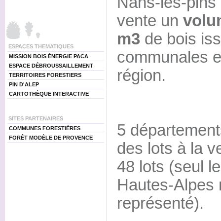
Nans-les-pins 
vente un
volu
m3
de bois is
ESPACES THEMATIQUES
communales et
MISSION BOIS ÉNERGIE PACA
ESPACE DÉBROUSSAILLEMENT
région.
TERRITOIRES FORESTIERS
PIN D'ALEP
CARTOTHÈQUE INTERACTIVE
SITES PARTENAIRES
5 départements
COMMUNES FORESTIÈRES
FORÊT MODÈLE DE PROVENCE
des lots à la v
48 lots (seul 
Hautes-Alpes n
représenté).