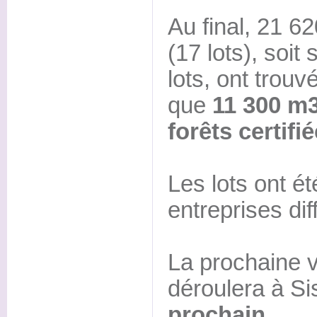
Au final, 21 6
(17 lots), soi
lots, ont trouv
que
11 300 m3
forêts certif
Les lots ont é
entreprises dif
La prochaine v
déroulera à Si
prochain.