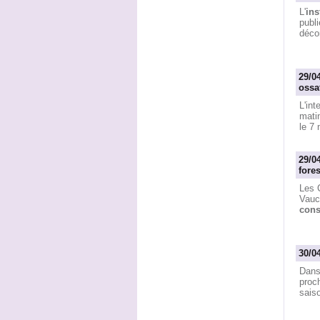
L'
ins
publi
décon
29/0
ossa
L'in
mati
le 7
29/0
fore
Les 
Vauc
cons
30/0
Dans 
proch
sais