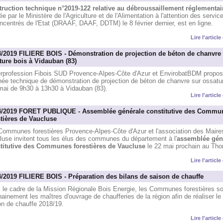
truction technique n°2019-122 relative au débroussaillement réglementai
ée par le Ministère de l'Agriculture et de l'Alimentation à l'attention des servic
centrés de l'Etat (DRAAF, DAAF, DDTM) le 8 février dernier, est en ligne.
Lire l'articl
4/2019 FILIERE BOIS - Démonstration de projection de béton de chanvre
ture bois à Vidauban (83)
terprofession Fibois SUD Provence-Alpes-Côte d'Azur et EnvirobatBDM propos
née technique de démonstration de projection de béton de chanvre sur ossatur
 mai de 9h30 à 13h30 à Vidauban (83).
Lire l'articl
4/2019 FORET PUBLIQUE - Assemblée générale constitutive des Commu
stières de Vaucluse
Communes forestières Provence-Alpes-Côte d'Azur et l'association des Maire
luse invitent tous les élus des communes du département à l'
assemblée gén
titutive des Communes forestières de Vaucluse
le 22 mai prochain au Thor
Lire l'articl
4/2019 FILIERE BOIS - Préparation des bilans de saison de chauffe
le cadre de la Mission Régionale Bois Energie, les Communes forestières soll
ainement les maîtres d'ouvrage de chaufferies de la région afin de réaliser le 
on de chauffe 2018/19.
Lire l'articl