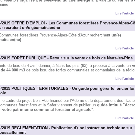
u Valettois organisent le
Week-end du chêne-liège
à la Valette du Var les
6 
hains.
Lire l'articl
4/2019 OFFRE D'EMPLOI - Les Communes forestières Provence-Alpes-Cô
ur recrutent un/e géomaticien/ne
Communes forestières Provence-Alpes-Côte d'Azur recherchent
un(e)
aticien(ne)
.
Lire l'articl
4/2019 FORÊT PUBLIQUE - Retour sur la vente de bois de Nans-les-Pins
nte de bois du 4 avril dernier, à Nans-les-pins (83), a proposé à la vente un
v
l de 44 000 m3
de bois issu des forêts communales et domaniales de la régio
Lire l'articl
4/2019 POLITIQUES TERRITORIALES - Un guide pour gérer le foncier fore
cole
 le cadre du projet Bois +05 financé par l'Ademe et le département des Haute
Communes forestières et la Safer viennent de publier un
guide intitulé "Accro
r votre patrimoine communal forestier et agricole"
.
Lire l'articl
4/2019 REGLEMENTATION - Publication d'une instruction technique sur l
oussaillement