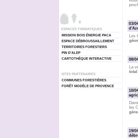
Rodo
proc
03/0
d'Az
ESPACES THEMATIQUES
MISSION BOIS ÉNERGIE PACA
Les 
géom
ESPACE DÉBROUSSAILLEMENT
TERRITOIRES FORESTIERS
PIN D'ALEP
CARTOTHÈQUE INTERACTIVE
08/0
La ve
tota
SITES PARTENAIRES
COMMUNES FORESTIÈRES
FORÊT MODÈLE DE PROVENCE
10/0
agri
Dans
les 
gére
19/0
débr