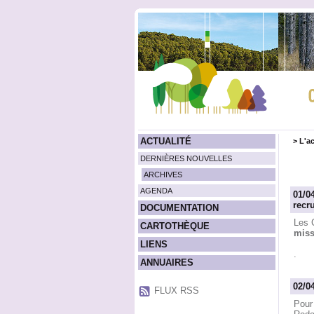
ACTUALITÉ
>
L'ac
DERNIÈRES NOUVELLES
ARCHIVES
AGENDA
01/0
recr
DOCUMENTATION
Les 
CARTOTHÈQUE
miss
LIENS
.
ANNUAIRES
02/0
FLUX RSS
Pour