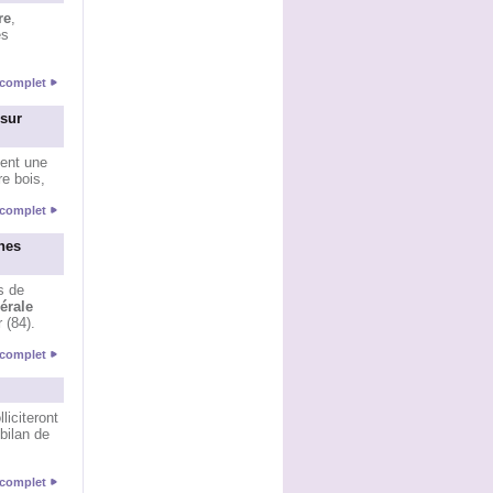
re
,
es
e complet
 sur
ent une
e bois,
e complet
nes
s de
érale
 (84).
e complet
iciteront
bilan de
e complet