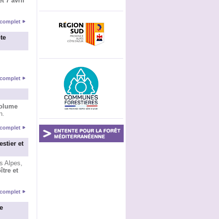
et 7 avril
e complet
te
e complet
olume
n.
e complet
stier et
s Alpes,
ître et
e complet
e