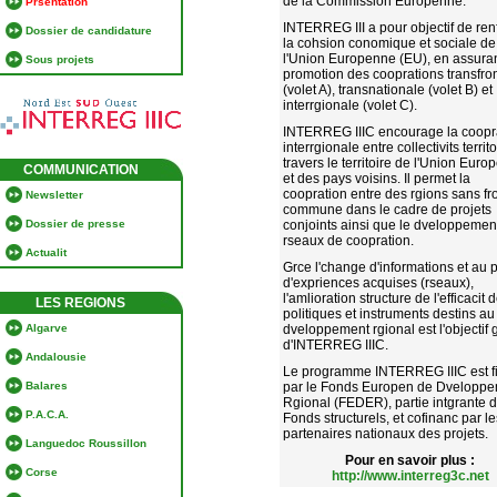
de la Commission Europenne.
Prsentation
INTERREG III a pour objectif de ren
Dossier de candidature
la cohsion conomique et sociale de
l'Union Europenne (EU), en assuran
Sous projets
promotion des cooprations transfron
(volet A), transnationale (volet B) et
interrgionale (volet C).
INTERREG IIIC encourage la coopr
interrgionale entre collectivits territ
travers le territoire de l'Union Eur
COMMUNICATION
et des pays voisins. Il permet la
coopration entre des rgions sans fro
Newsletter
commune dans le cadre de projets
Dossier de presse
conjoints ainsi que le dveloppemen
rseaux de coopration.
Actualit
Grce l'change d'informations et au 
d'expriences acquises (rseaux),
l'amlioration structure de l'efficacit 
LES REGIONS
politiques et instruments destins au
Algarve
dveloppement rgional est l'objectif 
d'INTERREG IIIC.
Andalousie
Le programme INTERREG IIIC est f
Balares
par le Fonds Europen de Dvelopp
Rgional (FEDER), partie intgrante 
P.A.C.A.
Fonds structurels, et cofinanc par le
partenaires nationaux des projets.
Languedoc Roussillon
Pour en savoir plus :
Corse
http://www.interreg3c.net