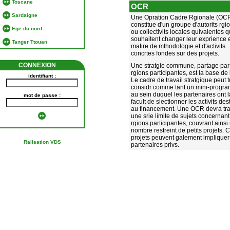
Toscane
OCR
Sardaigne
Une Opration Cadre Rgionale (OCR
constitue d'un groupe d'autorits rgi
Ege du nord
ou collectivits locales quivalentes q
souhaitent changer leur exprience 
Tanger Ttouan
matire de mthodologie et d'activits
concrtes fondes sur des projets.
CONNEXION
Une stratgie commune, partage par
rgions participantes, est la base de
identifiant :
Le cadre de travail stratgique peut t
considr comme tant un mini-progra
au sein duquel les partenaires ont l
mot de passe :
facult de slectionner les activits des
au financement. Une OCR devra tra
une srie limite de sujets concernant
rgions participantes, couvrant ainsi
nombre restreint de petits projets. 
projets peuvent galement impliquer
Ralisation VDS
partenaires privs.