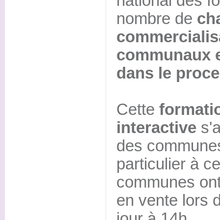
national des f
nombre de
ch
commercialis
communaux et 
dans le proc
Cette
formati
interactive
s'a
des communes 
particulier à c
communes ont 
en vente lors
jour à 14h.