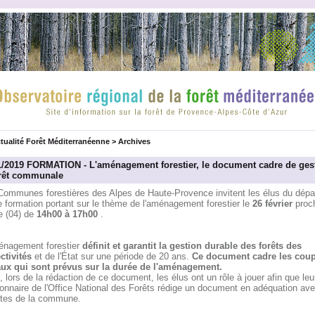
tualité Forêt Méditerranéenne
>
Archives
1/2019 FORMATION - L'aménagement forestier, le document cadre de ges
orêt communale
Communes forestières des Alpes de Haute-Provence invitent les élus du dép
 formation portant sur le thème de l'aménagement forestier le
26 février
proch
e (04) de
14h00 à 17h00
.
énagement forestier
définit et garantit la gestion durable des forêts des
ctivités
et de l'État sur une période de 20 ans.
Ce document cadre les coup
aux qui sont prévus sur la durée de l'aménagement.
, lors de la rédaction de ce document, les élus ont un rôle à jouer afin que leu
onnaire de l'Office National des Forêts rédige un document en adéquation ave
ntes de la commune.