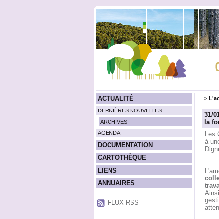
ACTUALITÉ
>
L'ac
DERNIÈRES NOUVELLES
31/0
la f
ARCHIVES
AGENDA
Les 
à une
DOCUMENTATION
Dign
CARTOTHÈQUE
LIENS
L'am
colle
ANNUAIRES
trav
Ainsi
gesti
FLUX RSS
atte