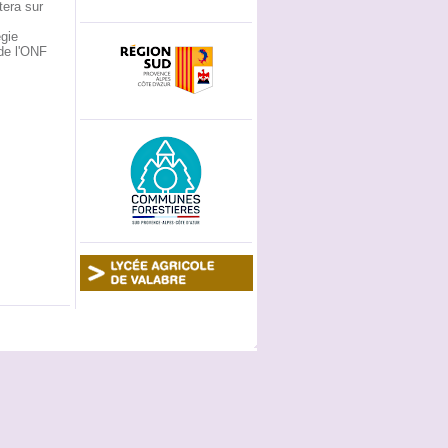
tera sur
égie
de l'ONF