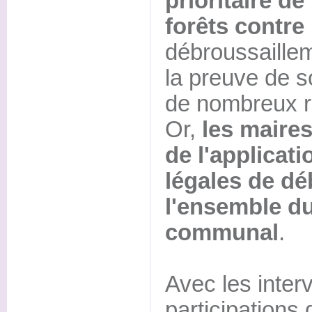
prioritaire de
forêts contre 
débroussailleme
la preuve de so
de nombreux r
Or,
les maire
de l'applicat
légales de dé
l'ensemble du 
communal
.
Avec les inter
participations 