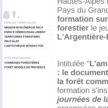
Hautes-Alpes i
Pays du Grand
formation su
ESPACES THEMATIQUES
forestier
le je
MISSION BOIS ÉNERGIE PACA
ESPACE DÉBROUSSAILLEMENT
L'Argentière-
TERRITOIRES FORESTIERS
PIN D'ALEP
CARTOTHÈQUE INTERACTIVE
SITES PARTENAIRES
Intitulée "
L'am
COMMUNES FORESTIÈRES
FORÊT MODÈLE DE PROVENCE
: le document
la forêt com
formation s'ins
journées de 