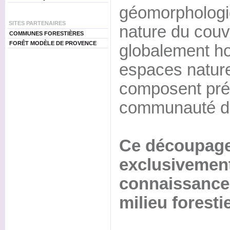
géomorphologiq
SITES PARTENAIRES
nature du couv
COMMUNES FORESTIÈRES
FORÊT MODÈLE DE PROVENCE
globalement h
espaces naturel
composent pré
communauté d'e
Ce découpage t
exclusivement
connaissance 
milieu foresti