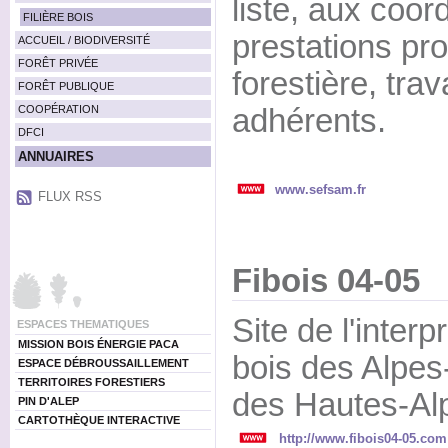
liste, aux coo
FILIÈRE BOIS
prestations pr
ACCUEIL / BIODIVERSITÉ
FORÊT PRIVÉE
forestière, tra
FORÊT PUBLIQUE
COOPÉRATION
adhérents.
DFCI
ANNUAIRES
www.sefsam.fr
FLUX RSS
Fibois 04-05
Site de l'interp
ESPACES THEMATIQUES
MISSION BOIS ÉNERGIE PACA
bois des Alpes
ESPACE DÉBROUSSAILLEMENT
TERRITOIRES FORESTIERS
des Hautes-Al
PIN D'ALEP
CARTOTHÈQUE INTERACTIVE
http://www.fibois04-05.com