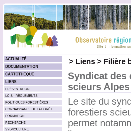
ACTUALITÉ
>
Liens
>
Filière 
DOCUMENTATION
Syndicat des e
CARTOTHÈQUE
LIENS
scieurs Alpes
PRÉSENTATION
LOIS - RÈGLEMENTS
Le site du synd
POLITIQUES FORESTIÈRES
forestiers sci
CONNAISSANCE DE LA FORÊT
FORMATION
permet notamm
RECHERCHE
SYLVICULTURE