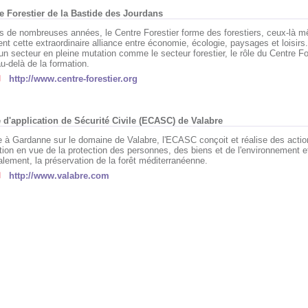
e Forestier de la Bastide des Jourdans
s de nombreuses années, le Centre Forestier forme des forestiers, ceux-là 
ent cette extraordinaire alliance entre économie, écologie, paysages et loisirs
un secteur en pleine mutation comme le secteur forestier, le rôle du Centre Fo
u-delà de la formation.
http://www.centre-forestier.org
 d'application de Sécurité Civile (ECASC) de Valabre
e à Gardanne sur le domaine de Valabre, l'ECASC conçoit et réalise des actio
tion en vue de la protection des personnes, des biens et de l'environnement e
alement, la préservation de la forêt méditerranéenne.
http://www.valabre.com