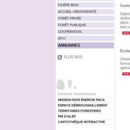
FILIÈRE BOIS
Centr
ACCUEIL / BIODIVERSITÉ
Depui
réalis
FORÊT PRIVÉE
dans 
FORÊT PUBLIQUE
bien a
COOPÉRATION
DFCI
ANNUAIRES
Ecole
FLUX RSS
Situé
forma
spéci
ESPACES THEMATIQUES
MISSION BOIS ÉNERGIE PACA
ESPACE DÉBROUSSAILLEMENT
TERRITOIRES FORESTIERS
PIN D'ALEP
CARTOTHÈQUE INTERACTIVE