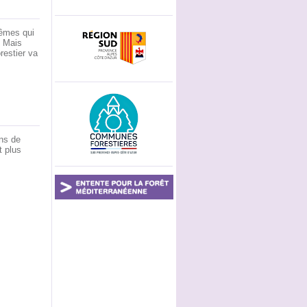
mêmes qui
. Mais
restier va
ns de
t plus