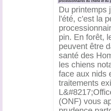
processionnaires du chêne et du 
Du printemps 
l'été, c'est la
processionnai
pin. En forêt, l
peuvent être d
santé des Ho
les chiens no
face aux nids 
traitements exi
L&#8217;Office
(ONF) vous app
prudence part