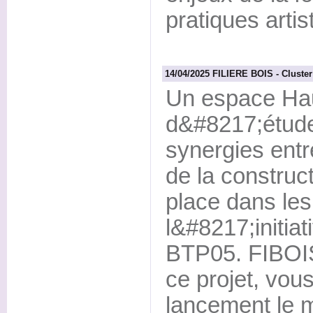
pratiques artis
14/04/2025 FILIERE BOIS - Cluster
Un espace Hau
d&#8217;étude,
synergies entr
de la construc
place dans le
l&#8217;initiat
BTP05. FIBOIS
ce projet, vous
lancement le m