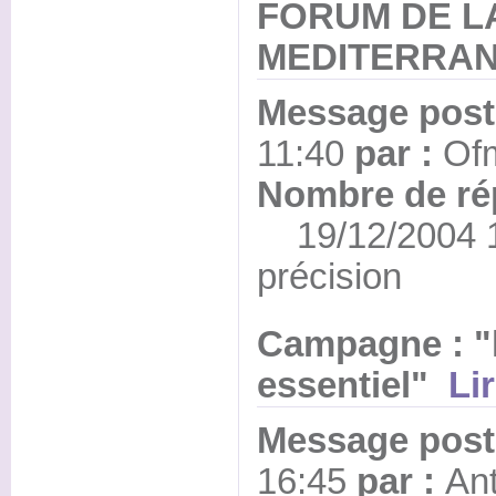
FORUM DE L
MEDITERRA
Message posté
11:40
par :
Of
Nombre de ré
19/12/2004 1
précision
Campagne : "l
essentiel"
Li
Message posté
16:45
par :
An