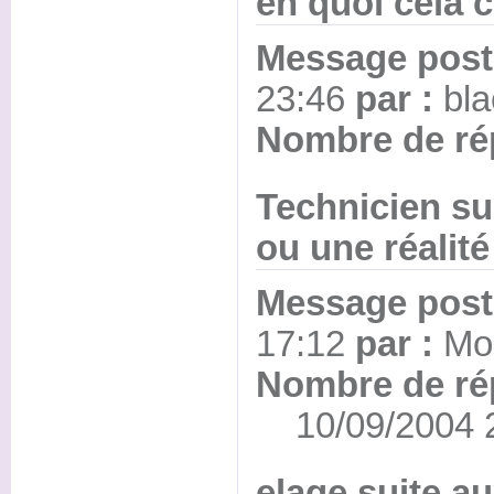
en quoi cela c
Message posté
23:46
par :
bl
Nombre de ré
Technicien su
ou une réalit
Message posté
17:12
par :
Mor
Nombre de ré
10/09/2004 2
elage suite a