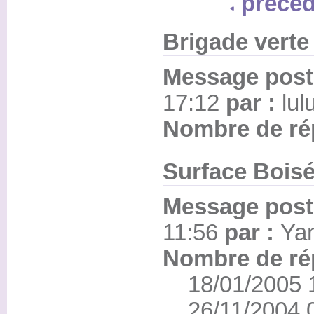
précéd
Brigade vert
Message posté
17:12
par :
lul
Nombre de ré
Surface Bois
Message posté
11:56
par :
Ya
Nombre de ré
18/01/2005 17
26/11/2004 06