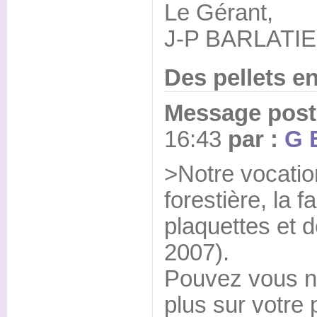
Le Gérant,
J-P BARLATI
Des pellets e
Message posté
16:43
par :
G 
>Notre vocation
forestière, la f
plaquettes et d
2007).
Pouvez vous n
plus sur votre 