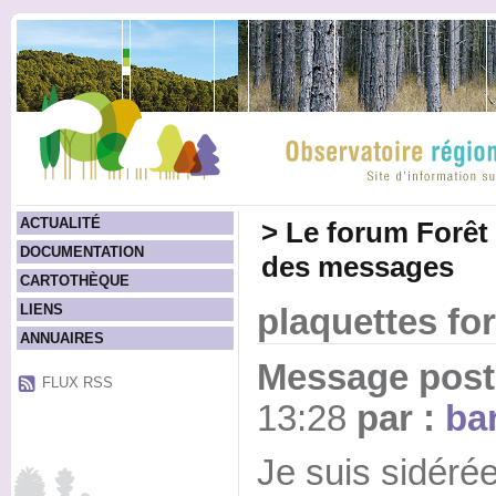
ACTUALITÉ
>
Le forum Forêt
DOCUMENTATION
des messages
CARTOTHÈQUE
LIENS
plaquettes for
ANNUAIRES
Message posté
FLUX RSS
13:28
par :
bar
Je suis sidéré