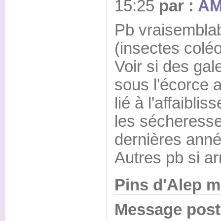
15:25
par :
AM
Pb vraisembla
(insectes colé
Voir si des gal
sous l'écorce a
lié à l'affaibl
les sécheresse
dernières anné
Autres pb si a
Pins d'Alep m
Message posté