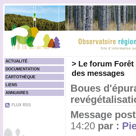
ACTUALITÉ
>
Le forum Forêt
DOCUMENTATION
des messages
CARTOTHÈQUE
LIENS
Boues d'épura
ANNUAIRES
revégétalisat
FLUX RSS
Message posté
14:20
par :
Pi