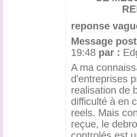
RE
reponse vagu
Message posté
19:48
par :
Ed
A ma connaissa
d'entreprises p
realisation de 
difficulté à en 
reels. Mais co
reçue, le debr
controlés est u