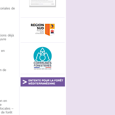
toriales de
tions déjà
euvre
 en
on de
on en
e
locales –
de forêt