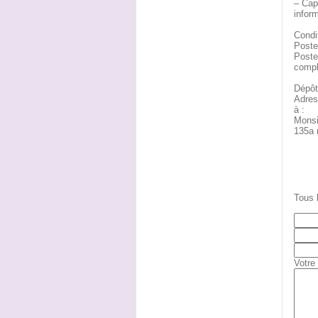
– Capa
inform
Condit
Poste 
Poste
compl
Dépôt
Adres
à :
Monsi
135a 
Tous 
Votre