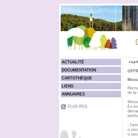
ACTUALITÉ
>
Le 
DOCUMENTATION
OFFR
CARTOTHÈQUE
Messa
LIENS
Recrut
de la
ANNUAIRES
Missi
FLUX RSS
En li
démarc
terri
- l'an
o secr
o sec