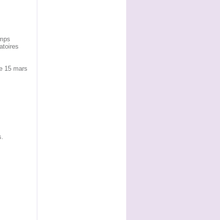
emps
atoires
le 15 mars
s.