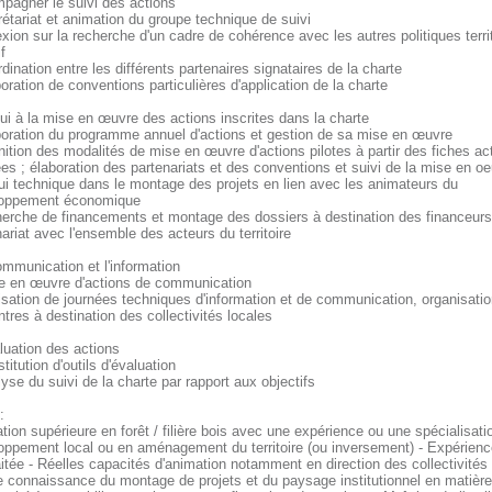
pagner le suivi des actions
rétariat et animation du groupe technique de suivi
exion sur la recherche d'un cadre de cohérence avec les autres politiques terri
f
dination entre les différents partenaires signataires de la charte
oration de conventions particulières d'application de la charte
pui à la mise en œuvre des actions inscrites dans la charte
boration du programme annuel d'actions et gestion de sa mise en œuvre
nition des modalités de mise en œuvre d'actions pilotes à partir des fiches ac
es ; élaboration des partenariats et des conventions et suivi de la mise en o
ui technique dans le montage des projets en lien avec les animateurs du
oppement économique
herche de financements et montage des dossiers à destination des financeurs
ariat avec l'ensemble des acteurs du territoire
ommunication et l'information
e en œuvre d'actions de communication
lisation de journées techniques d'information et de communication, organisati
tres à destination des collectivités locales
aluation des actions
titution d'outils d'évaluation
yse du suivi de la charte par rapport aux objectifs
:
ion supérieure en forêt / filière bois avec une expérience ou une spécialisati
oppement local ou en aménagement du territoire (ou inversement) - Expérienc
itée - Réelles capacités d'animation notamment en direction des collectivités 
 connaissance du montage de projets et du paysage institutionnel en matière 