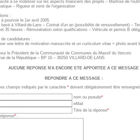
cité à se mobiliser sur les aspects financiers des projets – Maîtrise de l'outil
atique – Rigueur et sens de l'organisation
ions :
à pourvoir le 1er avril 2005
 basé à Villard-de-Lans – Contrat d'un an (possibilité de renouvellement) – T
et 35 heures - Rémunération selon qualifications – Véhicule et permis B oblig
 de candidatures :
ser une lettre de motivation manuscrite et un curriculum vitae + photo avant 
eur le Président de la Communauté de Communes du Massif du Vercors
rue de la République – BP 16 – 38250 VILLARD-DE-LANS
AUCUNE REPONSE N'A ENCORE ETE APPORTEE A CE MESSAGE
REPONDRE A CE MESSAGE :
les champs indiqués par le caractère
*
doivent obligatoirement être renseigné
nom ou pseudo
*
eMail
Titre de la réponse
*
 réponse
*
: