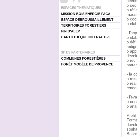
accom
o sec
ESPACES THEMATIQUES
o réfl
MISSION BOIS ÉNERGIE PACA
massi
o coor
ESPACE DÉBROUSSAILLEMENT
o élab
TERRITOIRES FORESTIERS
PIN D'ALEP
- l'ap
CARTOTHÈQUE INTERACTIVE
o éla
o défi
rédigé
o app
SITES PARTENAIRES
dével
COMMUNES FORESTIÈRES
o rec
FORÊT MODÈLE DE PROVENCE
parten
- la c
o mis
o réa
rencon
- l'év
o cons
o anal
Profil 
Format
dével
souha
Bonne