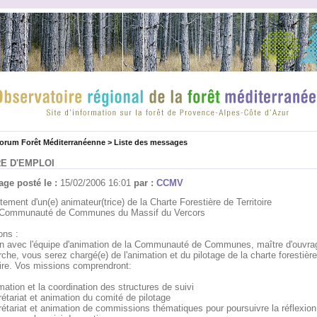
forum Forêt Méditerranéenne
>
Liste des messages
E D'EMPLOI
ge posté le :
15/02/2006 16:01
par :
CCMV
ement d'un(e) animateur(trice) de la Charte Forestière de Territoire
 Communauté de Communes du Massif du Vercors
ons :
en avec l'équipe d'animation de la Communauté de Communes, maître d'ouvrag
he, vous serez chargé(e) de l'animation et du pilotage de la charte forestièr
toire. Vos missions comprendront:
imation et la coordination des structures de suivi
étariat et animation du comité de pilotage
rétariat et animation de commissions thématiques pour poursuivre la réflexion