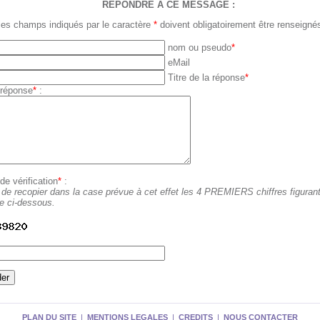
REPONDRE A CE MESSAGE :
les champs indiqués par le caractère
*
doivent obligatoirement être renseigné
nom ou pseudo
*
eMail
Titre de la réponse
*
 réponse
*
:
e vérification
*
:
 de recopier dans la case prévue à cet effet les 4 PREMIERS chiffres figuran
ge ci-dessous.
PLAN DU SITE
|
MENTIONS LEGALES
|
CREDITS
|
NOUS CONTACTER