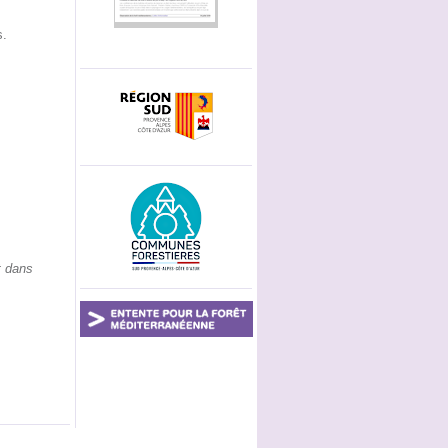
s.
t dans