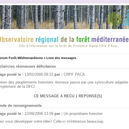
forum Forêt Méditerranéenne
>
Liste des messages
claircies résineuses déficitaires
ge posté le :
13/02/2006 09:23
par :
CRPF PACA
retien des peuplements forestiers résineux passe par une sylviculture adaptée 
mplément de la DFCI.
CE MESSAGE A RECU 1 REPONSE(S)
nde de renseignements
ge posté le :
22/09/2006 13:09
par :
Un propriétaire forestier
iez vous développer votre idée? Celle-ci m'intéresse beaucoup.