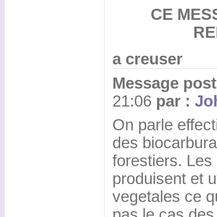
CE MES
RE
a creuser
Message posté
21:06
par :
Jo
On parle effec
des biocarbura
forestiers. Les
produisent et u
vegetales ce q
pas le cas des 