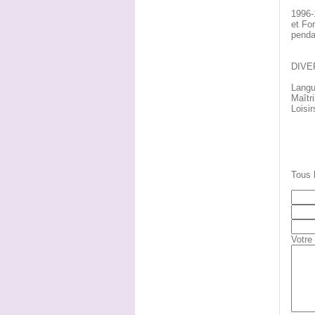
1996-
et For
penda
DIVE
Langue
Maîtri
Loisir
Tous 
Votre