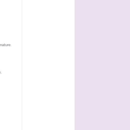
nature.
s.