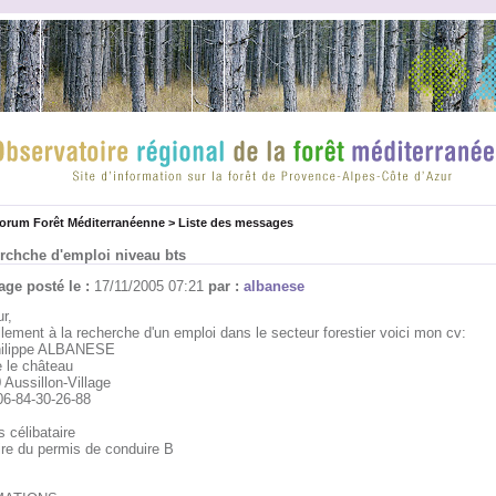
forum Forêt Méditerranéenne
>
Liste des messages
rchche d'emploi niveau bts
ge posté le :
17/11/2005 07:21
par :
albanese
r,
llement à la recherche d'un emploi dans le secteur forestier voici mon cv:
ilippe ALBANESE
e le château
 Aussillon-Village
 06-84-30-26-88
 célibataire
aire du permis de conduire B