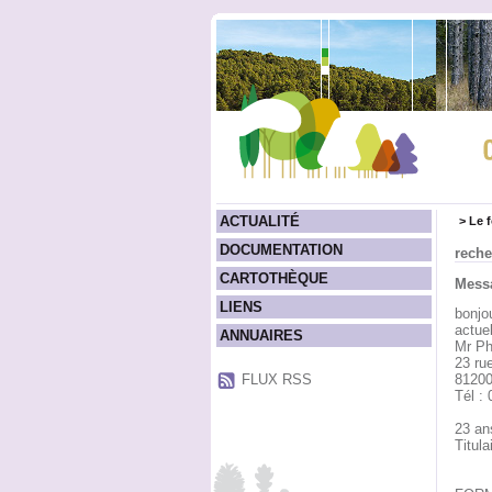
ACTUALITÉ
>
Le 
DOCUMENTATION
reche
CARTOTHÈQUE
Messa
LIENS
bonjou
actue
ANNUAIRES
Mr Ph
23 ru
FLUX RSS
81200
Tél :
23 ans
Titul