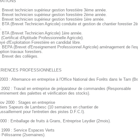
ATIONS
: Brevet technicien supérieur gestion forestière 3ème année.
: Brevet technicien supérieur gestion forestière 2ème année.
: Brevet technicien supérieur gestion forestière 1ère année.
: BTA (Brevet Technicien Agricole) conduite et gestion de chantier forestier 2
.
: BTA (Brevet Technicien Agricole) 1ère année.
Certificat d'Aptitude Professionnelle Agricole).
é d'Exploitation Forestière en candidat libre.
: BEPA (Brevet d'Enseignement Professionnel Agricole) aménagement de l'e
option travaux forestiers.
: Brevet des collèges.
RIENCES PROFESSIONNELLES
003 : Alternance en entreprise à l'Office National des Forêts dans le Tarn (B
et 2002 : Travail en entreprise de préparateur de commandes (Responsable
eminement des palettes et vérification des stocks).
ov 2000 : Stages en entreprise
tiers Sapeurs de Lambesc (10 semaines en chantier de
ssaillement pour l'entretien des pistes D.F.C.I).
2000 : Emballage de fruits à Grans, Entreprise Leydier (2mois).
et 1999 : Service Espaces Verts
e Pélissanne (2semaines).