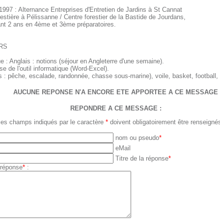
1997 : Alternance Entreprises d'Entretien de Jardins à St Cannat
estière à Pélissanne / Centre forestier de la Bastide de Jourdans,
nt 2 ans en 4ème et 3ème préparatoires.
RS
 : Anglais : notions (séjour en Angleterre d'une semaine).
se de l'outil informatique (Word-Excel).
s : pêche, escalade, randonnée, chasse sous-marine), voile, basket, football, 
AUCUNE REPONSE N'A ENCORE ETE APPORTEE A CE MESSAGE
REPONDRE A CE MESSAGE :
les champs indiqués par le caractère
*
doivent obligatoirement être renseigné
nom ou pseudo
*
eMail
Titre de la réponse
*
 réponse
*
: