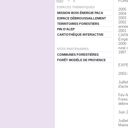
FORM
ESPACES THEMATIQUES
2005 
MISSION BOIS ÉNERGIE PACA
2004 
2003 
ESPACE DÉBROUSSAILLEMENT
2002 
TERRITOIRES FORESTIERS
année
PIN D'ALEP
2001 
CARTOTHÈQUE INTERACTIVE
CAPA (
Employ
2000 
rural 
SITES PARTENAIRES
1997 
COMMUNES FORESTIÈRES
FORÊT MODÈLE DE PROVENCE
EXPE
2002-2
Juill
d'ach
Fév-N
Fores
débrou
Juin 
Juill
Mairi