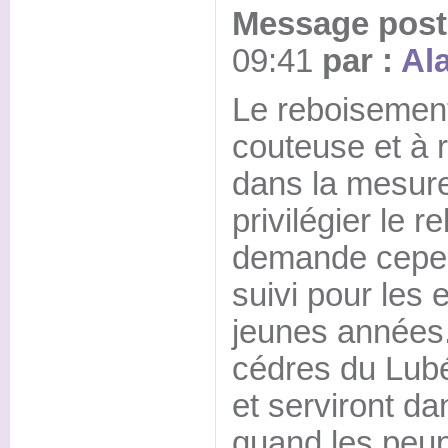
Message posté
09:41
par :
Al
Le reboisement
couteuse et à r
dans la mesure
privilégier le 
demande cepe
suivi pour les 
jeunes années
cédres du Lubé
et serviront dan
quand les peu