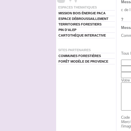
Messa
ESPACES THEMATIQUES
c de l
MISSION BOIS ÉNERGIE PACA
ESPACE DÉBROUSSAILLEMENT
?
TERRITOIRES FORESTIERS
Messa
PIN D'ALEP
Comme
CARTOTHÈQUE INTERACTIVE
SITES PARTENAIRES
Tous 
COMMUNES FORESTIÈRES
FORÊT MODÈLE DE PROVENCE
Votre
Code d
Merci
l'ima