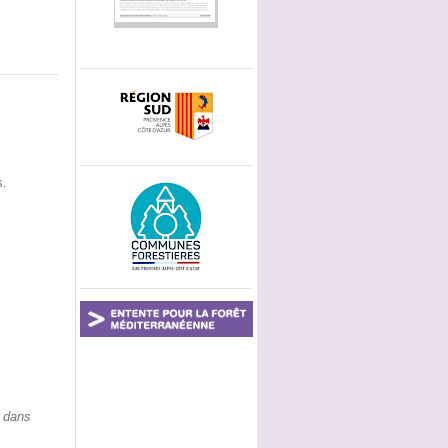
s.
t dans