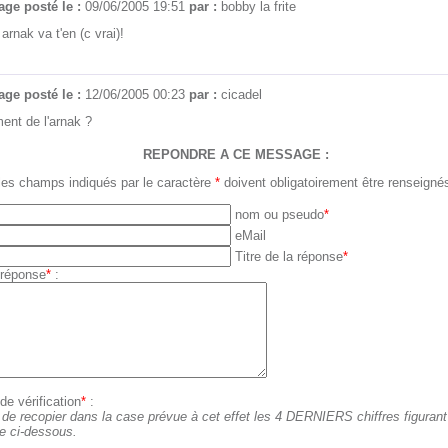
ge posté le :
09/06/2005 19:51
par :
bobby la frite
 arnak va t'en (c vrai)!
ge posté le :
12/06/2005 00:23
par :
cicadel
nt de l'arnak ?
REPONDRE A CE MESSAGE :
les champs indiqués par le caractère
*
doivent obligatoirement être renseigné
nom ou pseudo
*
eMail
Titre de la réponse
*
 réponse
*
:
e vérification
*
:
 de recopier dans la case prévue à cet effet les 4 DERNIERS chiffres figuran
ge ci-dessous.