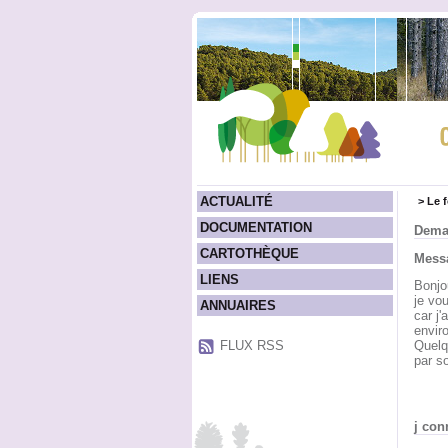
ACTUALITÉ
>
Le 
DOCUMENTATION
Deman
CARTOTHÈQUE
Messa
LIENS
Bonjo
je vo
ANNUAIRES
car j'
envir
FLUX RSS
Quelqu
par so
j con