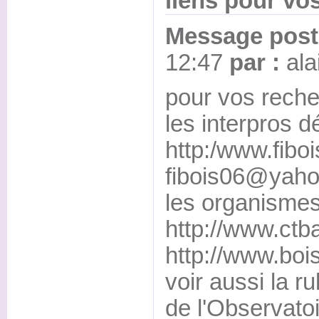
liens pour vo
Message posté
12:47
par :
ala
pour vos reche
les interpros 
http:/www.fibo
fibois06@yaho
les organismes
http://www.ctba
http://www.boi
voir aussi la ru
de l'Observato