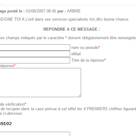
A
ge posté le :
01/06/2007 08:45
par :
ARBRE
IGNE TOI A L'onf dans ses services spécialisés rtm,dfci bonne chance
REPONDRE A CE MESSAGE :
les champs indiqués par le caractère
*
doivent obligatoirement être renseigné
nom ou pseudo
*
eMail
Titre de la réponse
*
 réponse
*
:
e vérification
*
:
 de recopier dans la case prévue à cet effet les 4 PREMIERS chiffres figuran
ge ci-dessous.