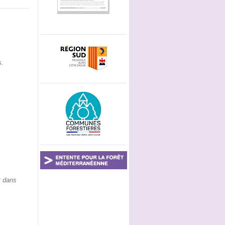
s.
t dans