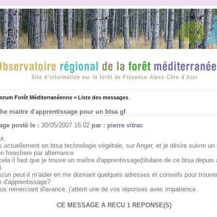
forum Forêt Méditerranéenne
>
Liste des messages
he maitre d'apprentissage pour un btsa gf
ge posté le :
30/05/2007 16:02
par :
pierre vitrac
r,
s actuellement en btsa technologie végétale, sur Anger, et je désire suivre un
n forestiere par alternance
ela il faut que je trouve un maître d'apprentissage(titulaire de ce btsa depuis
.
u'un peut-il m'aider en me donnant quelques adresses et conseils pour trouve
e d'apprentissage?
us remerciant d'avance, j'attent une de vos réponses avec impatience.
CE MESSAGE A RECU 1 REPONSE(S)