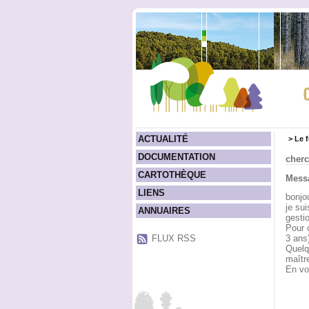
ACTUALITÉ
>
Le 
DOCUMENTATION
cherc
CARTOTHÈQUE
Messa
LIENS
bonjou
je sui
ANNUAIRES
gestio
Pour c
FLUX RSS
3 ans)
Quelq
maîtr
En vo