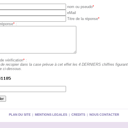
nom ou pseudo
*
eMail
Titre de la réponse
*
 réponse
*
:
e vérification
*
:
 de recopier dans la case prévue à cet effet les 4 DERNIERS chiffres figuran
ge ci-dessous.
PLAN DU SITE
|
MENTIONS LEGALES
|
CREDITS
|
NOUS CONTACTER