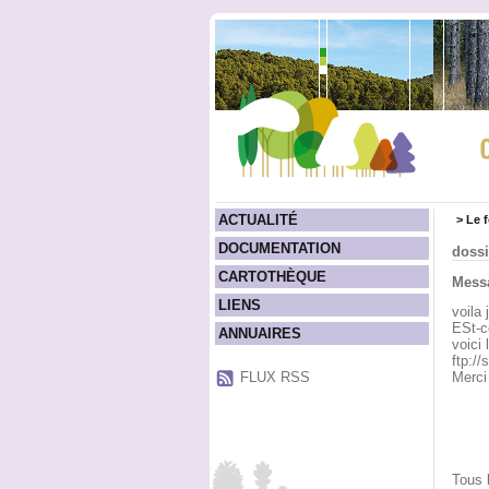
ACTUALITÉ
>
Le 
DOCUMENTATION
dossi
CARTOTHÈQUE
Messa
LIENS
voila
ESt-c
ANNUAIRES
voici 
ftp://
FLUX RSS
Merci
Tous 