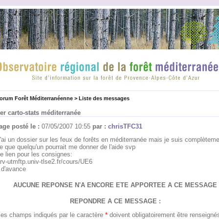
forum Forêt Méditerranéenne
>
Liste des messages
er carto-stats méditerranée
ge posté le :
07/05/2007 10:55
par :
chrisTFC31
 j'ai un dossier sur les feux de forêts en méditerranée mais je suis complètem
e que quelqu'un pourrait me donner de l'aide svp
le lien pour les consignes:
srv-utmftp.univ-tlse2.fr/cours/UE6
 d'avance
AUCUNE REPONSE N'A ENCORE ETE APPORTEE A CE MESSAGE
REPONDRE A CE MESSAGE :
les champs indiqués par le caractère
*
doivent obligatoirement être renseigné