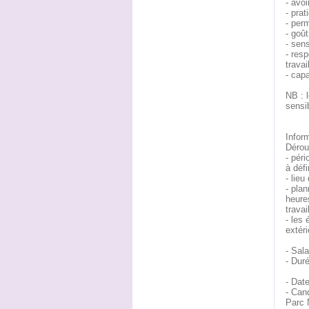
- avoi
- prat
- per
- goû
- sens
- res
travai
- capa
NB : l
sensib
Infor
Dérou
- péri
à défi
- lieu
- pla
heures
travai
- les 
extéri
- Sal
- Dur
- Dat
- Can
Parc 