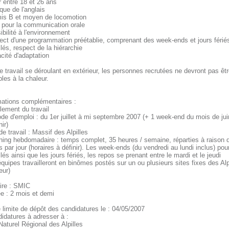
r entre 18 et 26 ans
ique de l'anglais
mis B et moyen de locomotion
t pour la communication orale
ibilité à l'environnement
pect d'une programmation préétablie, comprenant des week-ends et jours férié
llés, respect de la hiérarchie
cité d'adaptation
e travail se déroulant en extérieur, les personnes recrutées ne devront pas êtr
les à la chaleur.
mations complémentaires :
lement du travail
ode d'emploi : du 1er juillet à mi septembre 2007 (+ 1 week-end du mois de jui
nir)
 de travail : Massif des Alpilles
nning hebdomadaire : temps complet, 35 heures / semaine, réparties à raison 
 par jour (horaires à définir). Les week-ends (du vendredi au lundi inclus) pour
llés ainsi que les jours fériés, les repos se prenant entre le mardi et le jeudi
équipes travailleront en binômes postés sur un ou plusieurs sites fixes des Alp
eur)
aire : SMIC
ée : 2 mois et demi
e limite de dépôt des candidatures le : 04/05/2007
didatures à adresser à :
Naturel Régional des Alpilles