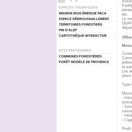
d'ince
Forêt
ESPACES THEMATIQUES
bénév
MISSION BOIS ÉNERGIE PACA
etc.
Le mi
ESPACE DÉBROUSSAILLEMENT
DDAF, 
TERRITOIRES FORESTIERS
dépar
PIN D'ALEP
CARTOTHÈQUE INTERACTIVE
Offre
Messa
SITES PARTENAIRES
Conte
COMMUNES FORESTIÈRES
Comme
FORÊT MODÈLE DE PROVENCE
préfe
la sai
Les éq
place 
Type 
Missi
- Inf
estiva
- Sen
saison
- Info
- L'a
Profil 