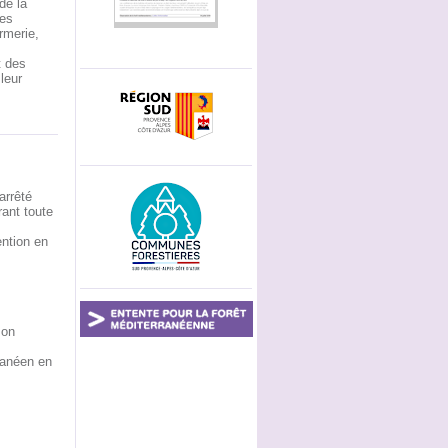
de la
res
rmerie,
t des
leur
arrêté
rant toute
ention en
son
ranéen en