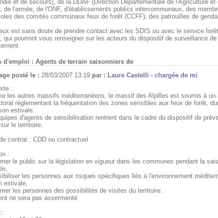
ndie et de secours), de la DDAF (Direction Départementale de l'Agriculture et 
), de l'armée, de l'ONF, d'établissements publics intercommunaux, des memb
oles des comités communaux feux de forêt (CCFF), des patrouilles de genda
eux est sans doute de prendre contact avec les SDIS ou avec le service forê
qui pourront vous renseigner sur les acteurs du dispositif de surveillance de 
tement.
s d'emploi : Agents de terrain saisonniers de
ge posté le :
28/03/2007 13:19
par :
Laure Castelli - chargée de mi
xte :
 les autres massifs méditerranéens, le massif des Alpilles est soumis à un 
ctoral règlementant la fréquentation des zones sensibles aux feux de forêt, du
son estivale.
uipes d'agents de sensibilisation rentrent dans le cadre du dispositif de prév
sur le territoire.
de contrat : CDD ou contractuel
on :
ormer le public sur la législation en vigueur dans les communes pendant la sai
le,
sibiliser les personnes aux risques spécifiques liés à l'environnement méditer
 estivale,
rmer les personnes des possibilités de visites du territoire.
gent ne sera pas assermenté
: