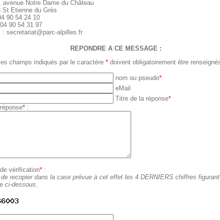
, avenue Notre Dame du Château
 St Etienne du Grès
04 90 54 24 10
 04 90 54 31 97
 : secretariat@parc-alpilles.fr
REPONDRE A CE MESSAGE :
les champs indiqués par le caractère
*
doivent obligatoirement être renseigné
nom ou pseudo
*
eMail
Titre de la réponse
*
 réponse
*
:
e vérification
*
:
 de recopier dans la case prévue à cet effet les 4 DERNIERS chiffres figuran
ge ci-dessous.