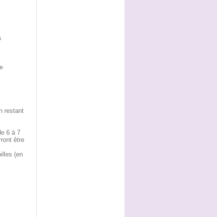
s
e
n restant
de 6 à 7
ront être
illes (en