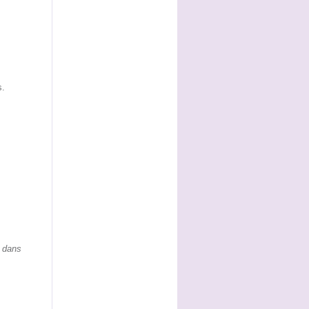
s.
t dans