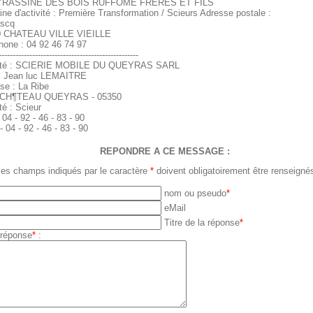
RASSINE DES BOIS RUFFOME FRERES ET FILS
ne d'activité : Première Transformation / Scieurs Adresse postale :
ascq
0 CHATEAU VILLE VIEILLE
hone : 04 92 46 74 97
--------------------------------------------------
été : SCIERIE MOBILE DU QUEYRAS SARL
 Jean luc LEMAITRE
se : La Ribe
e: CH¶TEAU QUEYRAS - 05350
té : Scieur
- 04 - 92 - 46 - 83 - 90
- 04 - 92 - 46 - 83 - 90
REPONDRE A CE MESSAGE :
les champs indiqués par le caractère
*
doivent obligatoirement être renseigné
nom ou pseudo
*
eMail
Titre de la réponse
*
 réponse
*
: