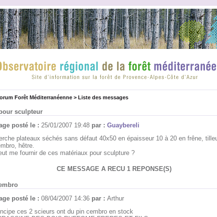
forum Forêt Méditerranéenne
>
Liste des messages
pour sculpteur
ge posté le :
25/01/2007 19:48
par :
Guaybereli
erche plateaux séchés sans défaut 40x50 en épaisseur 10 à 20 en frêne, tilleu
embro, hêtre.
eut me fournir de ces matériaux pour sculpture ?
CE MESSAGE A RECU 1 REPONSE(S)
cembro
ge posté le :
08/04/2007 14:36
par :
Arthur
incipe ces 2 scieurs ont du pin cembro en stock