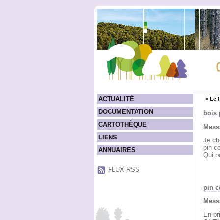
ACTUALITÉ
>
Le 
DOCUMENTATION
bois 
CARTOTHÈQUE
Messa
LIENS
Je ch
pin c
ANNUAIRES
Qui p
FLUX RSS
pin 
Messa
En pr