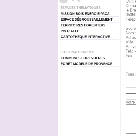
QUEY
Domai
ESPACES THEMATIQUES
le Br
MISSION BOIS ÉNERGIE PACA
0535
Télép
ESPACE DÉBROUSSAILLEMENT
--------
TERRITOIRES FORESTIERS
Soci
PIN D'ALEP
Nom :
CARTOTHÈQUE INTERACTIVE
Adres
Vill
Activi
Tel.: 
SITES PARTENAIRES
Fax : 
COMMUNES FORESTIÈRES
FORÊT MODÈLE DE PROVENCE
Tous 
Votre