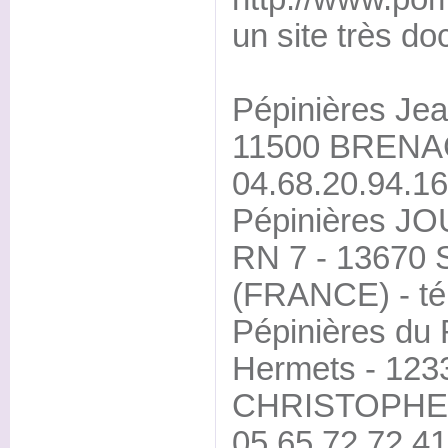
un site très d
Pépinières Je
11500 BRENAC
04.68.20.94.16
Pépinières 
RN 7 - 13670
(FRANCE) - tél
Pépinières du
Hermets - 123
CHRISTOPHE (
05.65.72.72.41