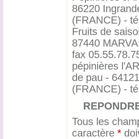
86220 Ingrand
(FRANCE) - tél
Fruits de saison
87440 MARVAL 
fax 05.55.78.7
pépinières l'A
de pau - 64
(FRANCE) - tél
REPONDRE
Tous les champ
caractère
*
doi