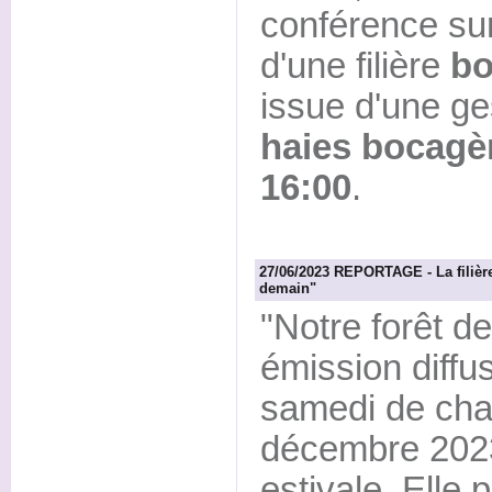
conférence su
d'une filière
bo
issue d'une ge
haies bocagè
16:00
.
27/06/2023 REPORTAGE - La filière
demain"
"Notre forêt d
émission diffu
samedi de chaq
décembre 2023
estivale. Elle p