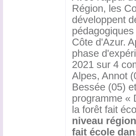
Région, les C
développent d
pédagogiques 
Côte d'Azur. 
phase d'expér
2021 sur 4 co
Alpes, Annot (0
Bessée (05) et
programme «
la forêt fait éc
niveau régio
fait école dans