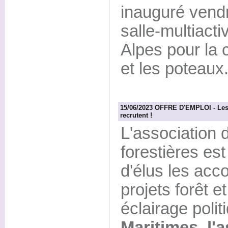
inauguré vendr
salle-multiacti
Alpes pour la 
et les poteaux
15/06/2023 OFFRE D'EMPLOI - Les
recrutent !
L'associatio
forestières es
d'élus les ac
projets forêt e
éclairage polit
Maritimes, l'