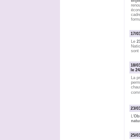
enje
renou
écon
cadre
forma
17/0
Le
2
Natio
sont 
18/0
le 24
La pr
perm
chau
commu
23/0
L'
Obs
natu
25/0