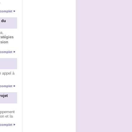
e
e complet
 du
a,
ratégies
ision
e complet
 appel à
e complet
rojet
loppement
on et la
e complet