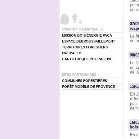
Sud 
perme
ou e
07/0
resp
ESPACES THEMATIQUES
MISSION BOIS ÉNERGIE PACA
La
M
de m
ESPACE DÉBROUSSAILLEMENT
TERRITOIRES FORESTIERS
PIN D'ALEP
08/0
CARTOTHÈQUE INTERACTIVE
Le C
un
c
de la
SITES PARTENAIRES
COMMUNES FORESTIÈRES
15/0
FORÊT MODÈLE DE PROVENCE
En 20
d'Az
pour 
derni
16/0
bois
En ch