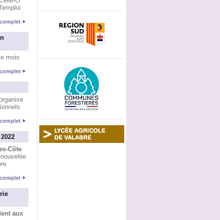
Celle-ci
d'emploi
e complet
un
le mois
e complet
organise
sionnels
e complet
 2022
es-Côte
renouvelée
bre
e complet
rie
dent aux