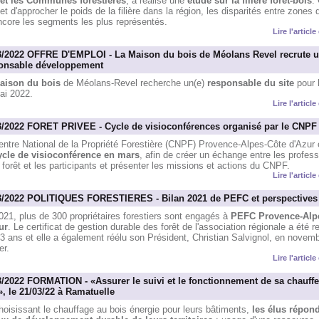
et les Communes forestières
, a réalisé une
étude sur la filière forêt-bois
. 
t d'approcher le poids de la filière dans la région, les disparités entre zones 
ncore les segments les plus représentés.
Lire l'articl
3/2022 OFFRE D'EMPLOI - La Maison du bois de Méolans Revel recrute 
onsable développement
aison du bois
de Méolans-Revel recherche un(e)
responsable du site
pour 
ai 2022.
Lire l'articl
3/2022 FORET PRIVEE - Cycle de visioconférences organisé par le CNPF
entre National de la Propriété Forestière (CNPF) Provence-Alpes-Côte d'Azur 
ycle de visioconférence en mars
, afin de créer un échange entre les profes
 forêt et les participants et présenter les missions et actions du CNPF.
Lire l'articl
3/2022 POLITIQUES FORESTIERES - Bilan 2021 de PEFC et perspectives
21, plus de 300 propriétaires forestiers sont engagés à
PEFC Provence-Alp
ur
. Le certificat de gestion durable des forêt de l'association régionale a été 
3 ans et elle a également réélu son Président, Christian Salvignol, en novem
er.
Lire l'articl
3/2022 FORMATION - «Assurer le suivi et le fonctionnement de sa chauffe
», le 21/03/22 à Ramatuelle
oisissant le chauffage au bois énergie pour leurs bâtiments,
les élus répon