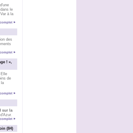
 d'une
 dans le
Var à la
e complet
tion des
nements
e complet
ge ! »,
 Elle
oins de
 la
e complet
 sur la
 d'Azur.
e complet
oin (84)