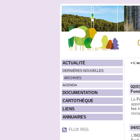
ACTUALITÉ
>
L'ac
DERNIÈRES NOUVELLES
ARCHIVES
AGENDA
02/0
Fond
DOCUMENTATION
La
F
CARTOTHÈQUE
appel
les 
LIENS
resta
ANNUAIRES
04/0
FLUX RSS
L'
INS