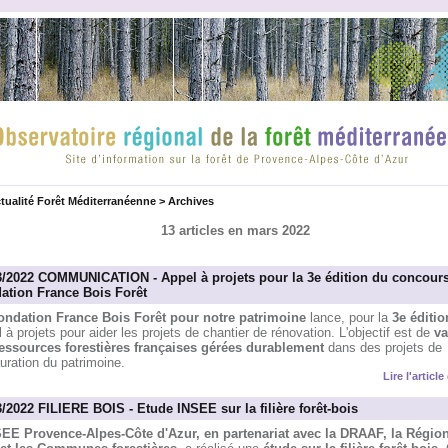
tualité Forêt Méditerranéenne
>
Archives
13 articles en mars 2022
3/2022 COMMUNICATION - Appel à projets pour la 3e édition du concours
ation France Bois Forêt
ondation France Bois Forêt pour notre patrimoine
lance, pour la
3e éditio
 à projets pour aider les projets de chantier de rénovation. L'objectif est de
va
ressources forestières françaises gérées durablement
dans des projets de
uration du patrimoine.
Lire l'articl
3/2022 FILIERE BOIS - Etude INSEE sur la filière forêt-bois
EE Provence-Alpes-Côte d'Azur, en partenariat avec la DRAAF, la Région