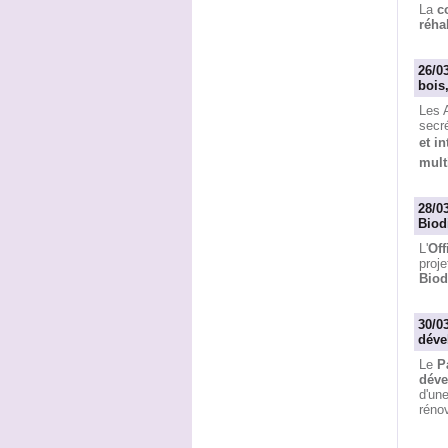
La
c
réha
26/0
bois,
Les A
secré
et i
mult
28/0
Biod
L'
Off
proj
Biod
30/0
déve
Le
P
déve
d'une
rénov