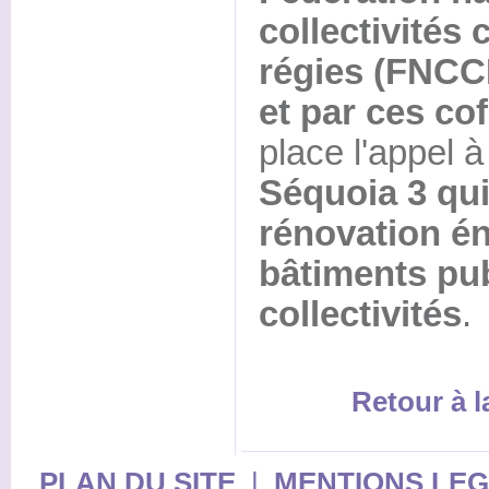
collectivités
régies (FNCCR
et par ces co
place l'appel 
Séquoia 3 qui 
rénovation é
bâtiments pu
collectivités
.
Retour à 
PLAN DU SITE
|
MENTIONS LE