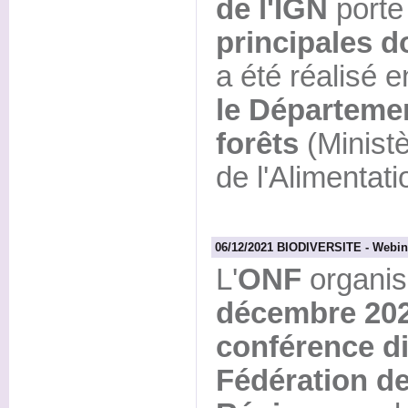
de l'IGN
porte 
principales d
a été réalisé 
le Départemen
forêts
(Ministè
de l'Alimentati
06/12/2021 BIODIVERSITE - Webinair
L'
ONF
organis
décembre 202
conférence di
Fédération de