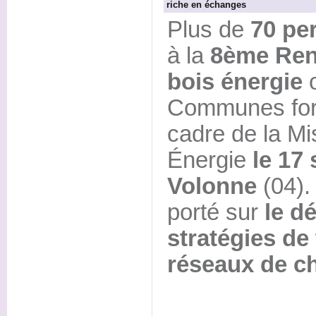
riche en échanges
Plus de
70 pe
à la
8ème Ren
bois énergie
o
Communes fore
cadre de la Mi
Énergie
le 17
Volonne
(04).
porté sur
le d
stratégies de 
réseaux de ch