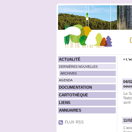
ACTUALITÉ
>
L'ac
DERNIÈRES NOUVELLES
ARCHIVES
AGENDA
04/0
oeuv
DOCUMENTATION
Le S
CARTOTHÈQUE
Nati
avril
LIENS
ANNUAIRES
11/0
FLUX RSS
L'as