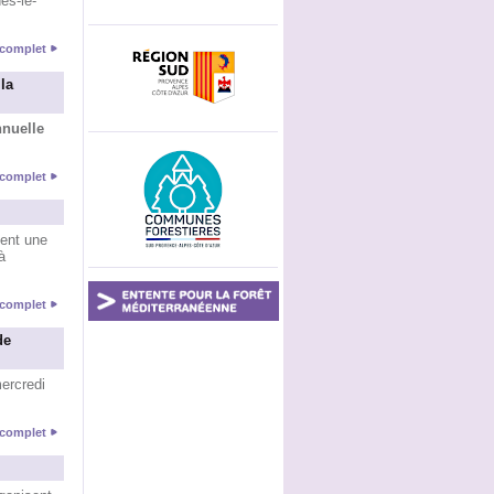
es-le-
e complet
la
nuelle
e complet
ent une
à
e complet
de
mercredi
e complet