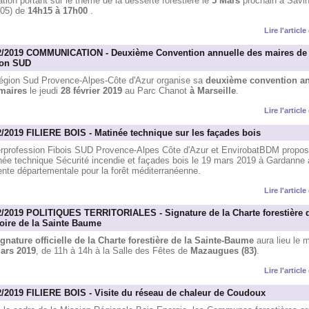
tion portant sur le thème de la desserte forestière le
5 Mars
prochain à Savin
(05) de
14h15 à 17h00
.
Lire l'articl
2/2019 COMMUNICATION - Deuxième Convention annuelle des maires de 
on SUD
égion Sud Provence-Alpes-Côte d'Azur organise sa
deuxième convention an
maires
le jeudi
28 février 2019
au Parc Chanot
à Marseille
.
Lire l'articl
2/2019 FILIERE BOIS - Matinée technique sur les façades bois
terprofession Fibois SUD Provence-Alpes Côte d'Azur et EnvirobatBDM propos
née technique Sécurité incendie et façades bois le 19 mars 2019 à Gardanne 
ente départementale pour la forêt méditerranéenne.
Lire l'articl
2/2019 POLITIQUES TERRITORIALES - Signature de la Charte forestière 
itoire de la Sainte Baume
ignature officielle de la Charte forestière de la Sainte-Baume
aura lieu le 
ars 2019
, de 11h à 14h à la Salle des Fêtes de
Mazaugues (83)
.
Lire l'articl
2/2019 FILIERE BOIS - Visite du réseau de chaleur de Coudoux