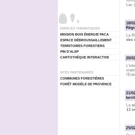
forma
Lac 
18/0
Régi
ESPACES THEMATIQUES
MISSION BOIS ÉNERGIE PACA
La R
des 
ESPACE DÉBROUSSAILLEMENT
TERRITOIRES FORESTIERS
PIN D'ALEP
CARTOTHÈQUE INTERACTIVE
20/0
L'in
mati
SITES PARTENAIRES
l'Ent
COMMUNES FORESTIÈRES
FORÊT MODÈLE DE PROVENCE
21/0
terr
La
s
13 m
25/0