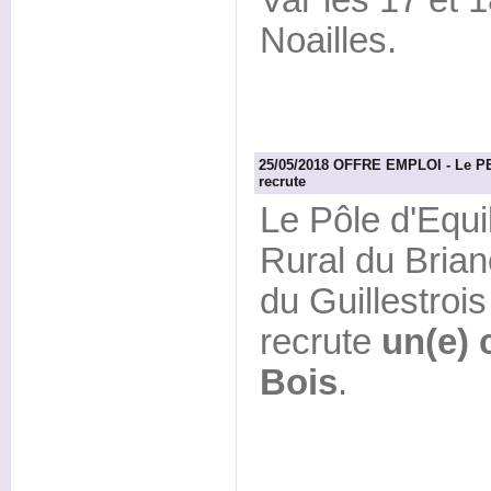
Var les 17 et 1
Noailles.
25/05/2018 OFFRE EMPLOI - Le PET
recrute
Le Pôle d'Equili
Rural du Brian
du Guillestroi
recrute
un(e) 
Bois
.