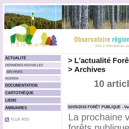
ACTUALITÉ
>
L'actualité For
DERNIÈRES NOUVELLES
>
Archives
ARCHIVES
AGENDA
10 artic
DOCUMENTATION
CARTOTHÈQUE
LIENS
02/05/2018 FORÊT PUBLIQUE - Ven
ANNUAIRES
La prochaine v
FLUX RSS
forêts publiqu