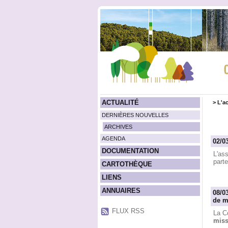
ACTUALITÉ
>
L'ac
DERNIÈRES NOUVELLES
ARCHIVES
AGENDA
02/0
DOCUMENTATION
L'as
parte
CARTOTHÈQUE
LIENS
ANNUAIRES
08/0
de m
FLUX RSS
La C
miss