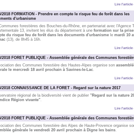
Lire l'articl
3/2018 FORMATION - Prendre en compte le risque feu de forêt dans les
ments d'urbanisme
Communes forestières des Bouches-du-Rhône, en partenariat avec l'Agence 
rtementale 13, invitent les élus du département à une
formation sur la prise
te du risque feu de forêt dans les documents d'urbanisme
le
mardi 10 av
nac
(13), de 8h45 à 16h.
Lire l'articl
3/2018 FORET PUBLIQUE - Assemblée générale des Communes forestièr
sociation des Communes forestière des Hautes-Alpes organise son
assemblé
rale le mercredi 18 avril prochain à Savines-le-Lac
.
Lire l'articl
3/2018 CONNAISSANCE DE LA FORET - Regard sur la nature 2017
ervatoire régional de la biodiversité vient de publier
"Regard sur la nature 2
Indice Région vivante"
.
Lire l'articl
3/2018 FORET PUBLIQUE - Assemblée générale des Communes forestièr
sociation des Communes forestière des Alpes de Haute-Provence organise so
mblée générale le vendredi 20 avril prochain à Digne les bains
.