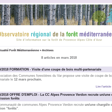
tualité Forêt Méditerranéenne
>
Archives
8 articles en mars 2018
3/2018 FORMATION - Visite d'une coupe de bois multi-partenariale
sociation des Communes forestières du Var propose une visite de coupe de boi
nariale le
12 mars prochain.
Lire l'articl
3/2018 OFFRE D'EMPLOI - La CC Alpes Provence Verdon recrute un/une 
ission forêts
ommunauté de communes Alpes Provence Verdon recrute
un/une chargé/e 
ion "forêts"
.