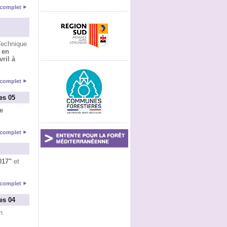
e complet
Technique
 en
ril à
e complet
es 05
e
e complet
017"
et
e complet
es 04
n