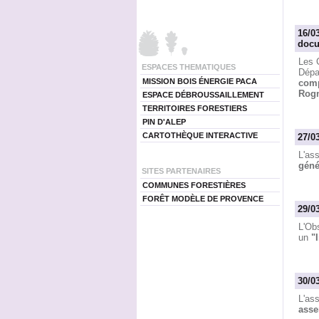
16/0
docu
Les 
ESPACES THEMATIQUES
Dépa
MISSION BOIS ÉNERGIE PACA
comp
Rog
ESPACE DÉBROUSSAILLEMENT
TERRITOIRES FORESTIERS
PIN D'ALEP
CARTOTHÈQUE INTERACTIVE
27/0
L'as
géné
SITES PARTENAIRES
COMMUNES FORESTIÈRES
FORÊT MODÈLE DE PROVENCE
29/0
L'Obs
un
"
30/0
L'as
asse