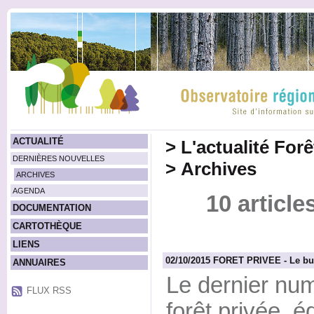
ACTUALITÉ
>
L'actualité For
DERNIÈRES NOUVELLES
>
Archives
ARCHIVES
AGENDA
10 article
DOCUMENTATION
CARTOTHÈQUE
LIENS
02/10/2015 FORET PRIVEE - Le bulle
ANNUAIRES
Le dernier num
FLUX RSS
forêt privée, é