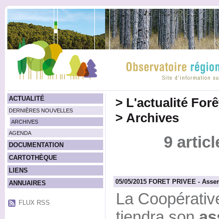
ACTUALITÉ
>
L'actualité For
DERNIÈRES NOUVELLES
>
Archives
ARCHIVES
AGENDA
9 artic
DOCUMENTATION
CARTOTHÈQUE
LIENS
05/05/2015 FORET PRIVEE - Assem
ANNUAIRES
La Coopérativ
FLUX RSS
tiendra son
as