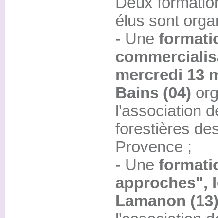
Deux formation
élus sont orga
- Une
formati
commercialisa
mercredi 13 m
Bains (04)
org
l'association
forestières de
Provence ;
- Une
formati
approches", l
Lamanon (13