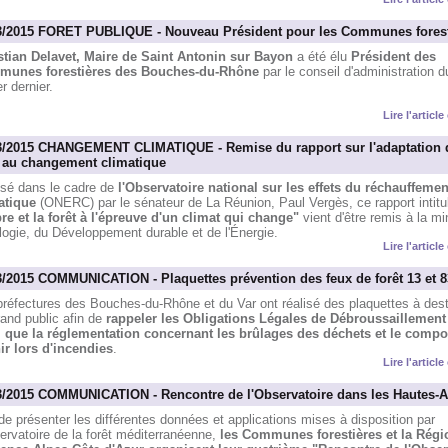
3/2015 FORET PUBLIQUE - Nouveau Président pour les Communes forest
stian Delavet, Maire de Saint Antonin sur Bayon
a été élu
Président des
unes forestières des Bouches-du-Rhône
par le conseil d'administration d
er dernier.
Lire l'articl
3/2015 CHANGEMENT CLIMATIQUE - Remise du rapport sur l'adaptation d
t au changement climatique
isé dans le cadre de
l'Observatoire national sur les effets du réchauffemen
atique
(ONERC) par le sénateur de La Réunion, Paul Vergès, ce rapport intit
bre et la forêt à l'épreuve d'un climat qui change"
vient d'être remis à la mi
logie, du Développement durable et de l'Énergie.
Lire l'articl
3/2015 COMMUNICATION - Plaquettes prévention des feux de forêt 13 et 8
préfectures des Bouches-du-Rhône et du Var ont réalisé des plaquettes à dest
and public afin de
rappeler les Obligations Légales de Débroussaillement
i que la réglementation concernant les brûlages des déchets et le comp
nir lors d'incendies
.
Lire l'articl
3/2015 COMMUNICATION - Rencontre de l'Observatoire dans les Hautes-A
de présenter les différentes données et applications mises à disposition par
ervatoire de la forêt méditerranéenne,
les Communes forestières et la Régi