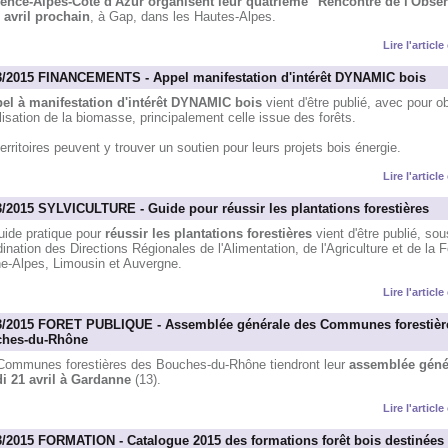
ence-Alpes-Côte d'Azur organisent leur quatrième "Rencontre de l'Obser
3 avril prochain
, à Gap, dans les Hautes-Alpes.
Lire l'articl
3/2015 FINANCEMENTS - Appel manifestation d'intérêt DYNAMIC bois
el à manifestation d'intérêt DYNAMIC bois
vient d'être publié, avec pour obj
isation de la biomasse, principalement celle issue des forêts.
erritoires peuvent y trouver un soutien pour leurs projets bois énergie.
Lire l'articl
3/2015 SYLVICULTURE - Guide pour réussir les plantations forestières
uide pratique pour
réussir les plantations forestières
vient d'être publié, sou
ination des Directions Régionales de l'Alimentation, de l'Agriculture et de la F
e-Alpes, Limousin et Auvergne.
Lire l'articl
3/2015 FORET PUBLIQUE - Assemblée générale des Communes forestièr
hes-du-Rhône
Communes forestières des Bouches-du-Rhône tiendront leur
assemblée génér
i 21 avril à Gardanne
(13).
Lire l'articl
3/2015 FORMATION - Catalogue 2015 des formations forêt bois destinées 