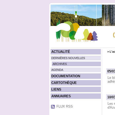
ACTUALITÉ
>
L'ac
DERNIÈRES NOUVELLES
ARCHIVES
AGENDA
05/0
DOCUMENTATION
Le bi
adhèr
CARTOTHÈQUE
LIENS
ANNUAIRES
10/0
Les 
FLUX RSS
d'Azu