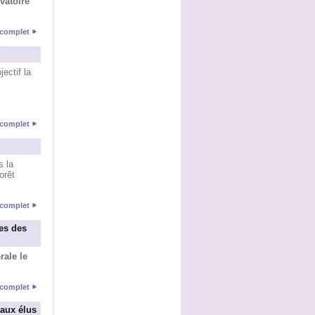
vatoire"
e complet
ectif la
e complet
s la
orêt
e complet
es des
ale le
e complet
aux élus