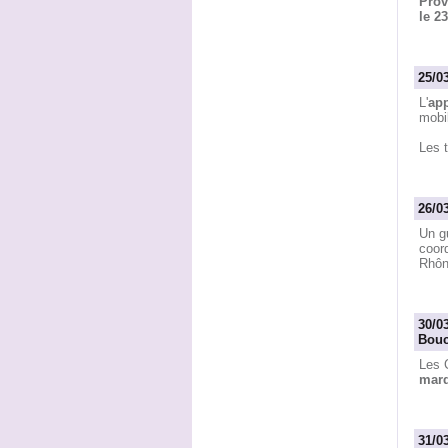
Prov
le 2
25/0
L'
app
mobil
Les t
26/0
Un g
coord
Rhôn
30/0
Bouc
Les 
mard
31/0