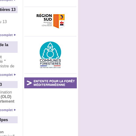
ières 13
u 13
e complet
e la
t
ulé
"
nistre de
e complet
3
ination
 (OLD)
ortement
e complet
lpes
on