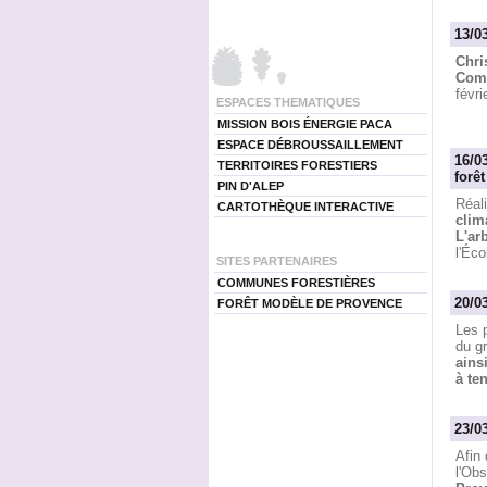
13/0
Chri
Comm
févri
ESPACES THEMATIQUES
MISSION BOIS ÉNERGIE PACA
ESPACE DÉBROUSSAILLEMENT
16/0
TERRITOIRES FORESTIERS
forê
PIN D'ALEP
Réal
CARTOTHÈQUE INTERACTIVE
clim
L'ar
l'Éco
SITES PARTENAIRES
COMMUNES FORESTIÈRES
20/0
FORÊT MODÈLE DE PROVENCE
Les 
du gr
ains
à te
23/0
Afin 
l'Obs