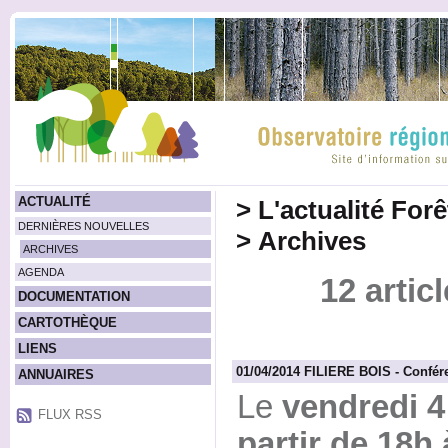
ACTUALITÉ
>
L'actualité For
DERNIÈRES NOUVELLES
>
Archives
ARCHIVES
AGENDA
12 artic
DOCUMENTATION
CARTOTHÈQUE
LIENS
01/04/2014 FILIERE BOIS - Confér
ANNUAIRES
Le
vendredi 4 
FLUX RSS
partir de 18h