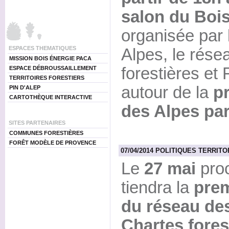
salon du Boi
organisée par 
ESPACES THEMATIQUES
Alpes, le ré
MISSION BOIS ÉNERGIE PACA
forestières et
ESPACE DÉBROUSSAILLEMENT
TERRITOIRES FORESTIERS
autour de la
pr
PIN D'ALEP
CARTOTHÈQUE INTERACTIVE
des Alpes par 
SITES PARTENAIRES
COMMUNES FORESTIÈRES
FORÊT MODÈLE DE PROVENCE
07/04/2014 POLITIQUES TERRITOR
Le
27 mai
proc
tiendra la
prem
du réseau de
Chartes forest