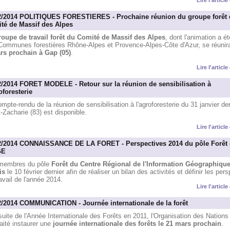
Lire l'articl
2/2014 POLITIQUES FORESTIERES - Prochaine réunion du groupe forêt 
té de Massif des Alpes
roupe de travail forêt du Comité de Massif des Alpes
, dont l'animation a é
Communes forestières Rhône-Alpes et Provence-Alpes-Côte d'Azur, se réunir
rs prochain à Gap (05)
.
Lire l'articl
2/2014 FORET MODELE - Retour sur la réunion de sensibilisation à
oforesterie
mpte-rendu de la réunion de sensibilisation à l'agroforesterie du 31 janvier der
-Zacharie (83) est disponible.
Lire l'articl
2/2014 CONNAISSANCE DE LA FORET - Perspectives 2014 du pôle Forêt
GE
membres du pôle
Forêt du Centre Régional de l'Information Géographique
is
le 10 février dernier afin de réaliser un bilan des activités et définir les per
avail de l'année 2014.
Lire l'articl
2/2014 COMMUNICATION - Journée internationale de la forêt
suite de l'Année Internationale des Forêts en 2011, l'Organisation des Nations
aité instaurer une
journée internationale des forêts le 21 mars prochain
.