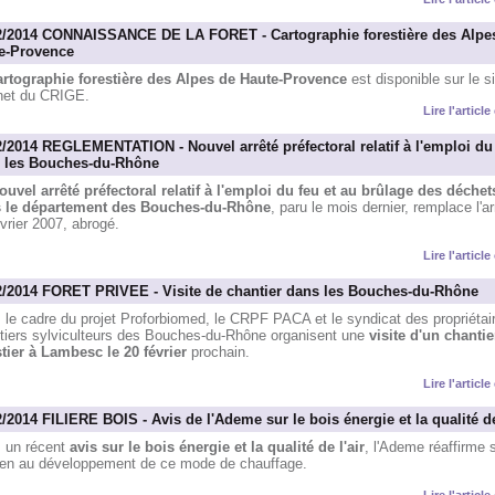
2/2014 CONNAISSANCE DE LA FORET - Cartographie forestière des Alpe
e-Provence
artographie forestière des Alpes de Haute-Provence
est disponible sur le si
rnet du CRIGE.
Lire l'articl
2/2014 REGLEMENTATION - Nouvel arrêté préfectoral relatif à l'emploi du
 les Bouches-du-Rhône
ouvel arrêté préfectoral relatif à l'emploi du feu et au brûlage des déchet
 le département des Bouches-du-Rhône
, paru le mois dernier, remplace l'ar
vrier 2007, abrogé.
Lire l'articl
2/2014 FORET PRIVEE - Visite de chantier dans les Bouches-du-Rhône
 le cadre du projet Proforbiomed, le CRPF PACA et le syndicat des propriétai
stiers sylviculteurs des Bouches-du-Rhône organisent une
visite d'un chantie
stier à Lambesc le 20 février
prochain.
Lire l'articl
/2014 FILIERE BOIS - Avis de l'Ademe sur le bois énergie et la qualité de
 un récent
avis sur le bois énergie et la qualité de l'air
, l'Ademe réaffirme 
ien au développement de ce mode de chauffage.