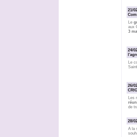
21/0
Comi
Le
g
aux 
3 ma
24/0
l'agr
Le co
Saint
26/0
CRI
Les 
réun
de tr
28/0
A la 
souh