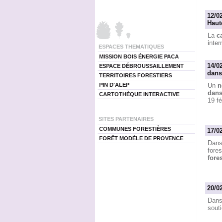
12/0
Haut
La
c
inte
ESPACES THEMATIQUES
MISSION BOIS ÉNERGIE PACA
14/0
ESPACE DÉBROUSSAILLEMENT
dans
TERRITOIRES FORESTIERS
PIN D'ALEP
Un
n
dans
CARTOTHÈQUE INTERACTIVE
19 fé
SITES PARTENAIRES
COMMUNES FORESTIÈRES
17/0
FORÊT MODÈLE DE PROVENCE
Dans
fore
fore
20/02
Dans
sout