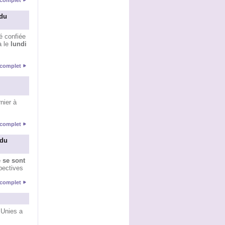
e complet
du
té confiée
a le
lundi
e complet
nier à
e complet
 du
 se sont
spectives
e complet
 Unies a