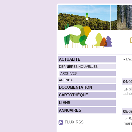
ACTUALITÉ
>
L'ac
DERNIÈRES NOUVELLES
ARCHIVES
AGENDA
04/0
DOCUMENTATION
Le bi
adhèr
CARTOTHÈQUE
LIENS
ANNUAIRES
08/0
Le
S
FLUX RSS
mar