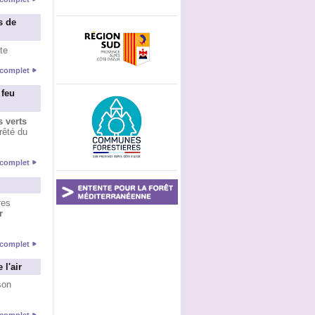
s de
te
e complet
 feu
s verts
rêté du
e complet
res
r
e complet
 l'air
son