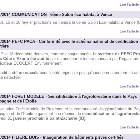
Lire l'articl
1/2014 COMMUNICATION - 6ème Salon éco-habitat à Vence
4, 15 et 16 février prochains se tiendra le 6ème Salon Eco-habitat à Vence (0
Lire l'articl
1/2014 PEFC PACA - Conformité avec le schéma national de certification
tière
17 et 18 décembre derniers, comme chaque année,
le système de PEFC Pro
s-Côte d'Azur a été audité
par un auditeur extérieur mandaté par l'organisme
ificateur ECOCERT Environnement.
audit a été
un succès
pour l'entité régionale puisqu'aucune non-conformité a
té détectée.
Lire l'articl
1/2014 FORET MODELE - Sensibilisation à l'agroforesterie dans le Pays
bagne et de l'Etoile
sociation Forêt Modèle de Provence et la communauté d'agglomération du Pa
agne et de l'Étoile organisent une réunion de
sensibilisation à l'agroforeste
redi
31 janvier prochain à Saint-Zacharie (83)
.
Lire l'articl
1/2014 FILIERE BOIS - Inauguration de bâtiments privés certifiés