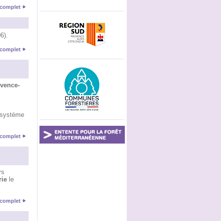
e complet
6).
e complet
vence-
u système
e complet
ys
rie
le
e complet