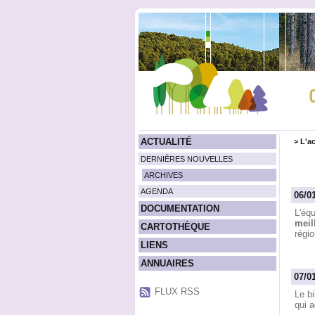
ACTUALITÉ
>
L'ac
DERNIÈRES NOUVELLES
ARCHIVES
AGENDA
06/0
DOCUMENTATION
L'éq
meil
CARTOTHÈQUE
régio
LIENS
ANNUAIRES
07/0
FLUX RSS
Le b
qui a