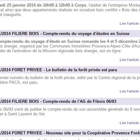
di 25 janvier 2014 de 10h00 à 12h00 à Corps
, l'atelier de l'entreprise Mont
at ainsi que deux appartements réalisés en ossature bois certifié « Bois des 
t inaugurés.
Lire l'articl
1/2014 FILIERE BOIS - Compte-rendu du voyage d'études en Suisse
ompte-rendu du voyage d'étude en Suisse romande les 4 et 5 décembre 
ois énergie, organisé par les Communes forestières Provence-Alpes-Côte d'Az
dre de l'animation de la Mission régionale bois énergie, est en ligne.
Lire l'articl
1/2014 FORET PRIVEE - Le bulletin de la forêt privée est paru
rnier numéro du bulletin de la forêt privée, édité par le Centre régional de la p
tière PACA, est paru.
Lire l'articl
1/2014 FILIERE BOIS - Compte-rendu de l'AG de Fibois 06/83
is 06/83 vient de publier le compte-rendu de son assemblée générale du 8 no
er à Saint Laurent du Var.
Lire l'articl
1/2014 FORET PRIVEE - Nouveau site pour la Coopérative Provence Forê