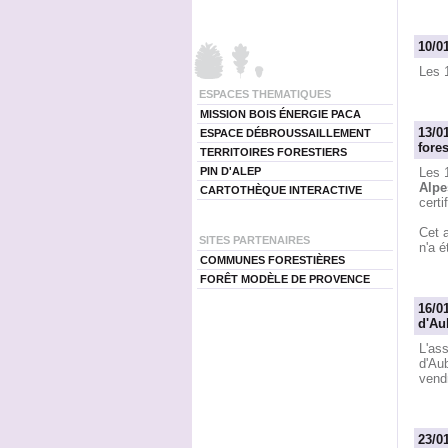
10/0
Les 1
ESPACES THEMATIQUES
MISSION BOIS ÉNERGIE PACA
13/0
ESPACE DÉBROUSSAILLEMENT
fores
TERRITOIRES FORESTIERS
PIN D'ALEP
Les 
Alpe
CARTOTHÈQUE INTERACTIVE
cert
Cet 
SITES PARTENAIRES
n'a é
COMMUNES FORESTIÈRES
FORÊT MODÈLE DE PROVENCE
16/0
d'Au
L'as
d'Aub
vend
23/0