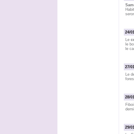
Same
Habit
seron
24/0
Le
c
le b
le ca
27/0
Le de
fores
28/0
Fibo
derni
29/0