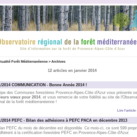
tualité Forêt Méditerranéenne
>
Archives
12 articles en janvier 2014
1/2014 COMMUNICATION - Bonne Année 2014 !
uipe des Communes forestières Provence-Alpes-Côte d'Azur vous présente s
leurs vœux pour 2014
, et vous remercie de votre fidélité au site de l'Observa
nal de la forêt méditerranéenne !
Lire l'articl
1/2014 PEFC - Bilan des adhésions à PEFC PACA en décembre 2013
ilan PEFC du mois de décembre est disponible. Ce mois-ci, ce sont 599 propri
dhèrent à la certification forestière PEFC en Provence-Alpes-Côte d'Azur.