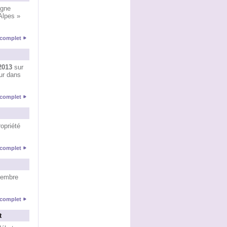
agne
Alpes »
e complet
2013
sur
ur dans
e complet
ropriété
e complet
vembre
e complet
t