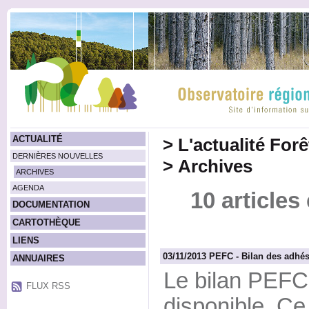
ACTUALITÉ
>
L'actualité For
DERNIÈRES NOUVELLES
>
Archives
ARCHIVES
AGENDA
10 article
DOCUMENTATION
CARTOTHÈQUE
LIENS
03/11/2013 PEFC - Bilan des adhé
ANNUAIRES
Le bilan PEFC 
FLUX RSS
disponible. Ce