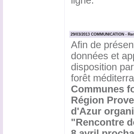
ligne.
29/03/2013 COMMUNICATION - Renc
Afin de présent
données et app
disposition par
forêt méditer
Communes for
Région Prove
d'Azur organi
"Rencontre de
8 avril procha