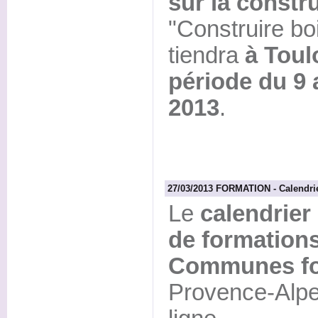
sur la constr
"Construire boi
tiendra
à Toul
période du 9 a
2013
.
27/03/2013 FORMATION - Calendrie
Le
calendrier
de formation
Communes fo
Provence-Alpe