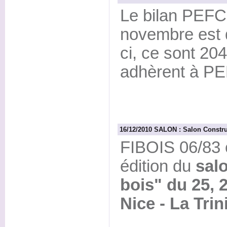
Le bilan PEFC
novembre est 
ci, ce sont 204
adhèrent à P
16/12/2010 SALON : Salon Construi
FIBOIS 06/83 
édition du
sal
bois" du 25, 
Nice - La Trini