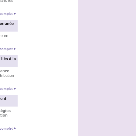
ans les
e complet
terranée
re en
e complet
liés à la
sance
ribution
e complet
ment
tégies
tion
e complet