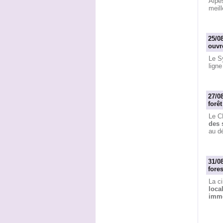
Alpe
meill
25/0
ouvre
Le Sy
ligne
27/0
forêt
Le C
des 
au d
31/0
fores
La ci
loca
immé