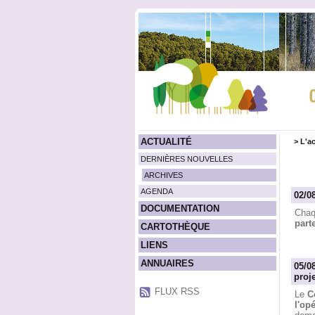
ACTUALITÉ
>
L'ac
DERNIÈRES NOUVELLES
ARCHIVES
AGENDA
02/08
DOCUMENTATION
Chaq
part
CARTOTHÈQUE
LIENS
ANNUAIRES
05/0
proj
FLUX RSS
Le
C
l'op