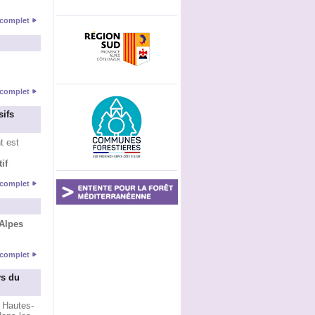
e complet
e complet
sifs
t est
if
e complet
 Alpes
e complet
ys du
s Hautes-