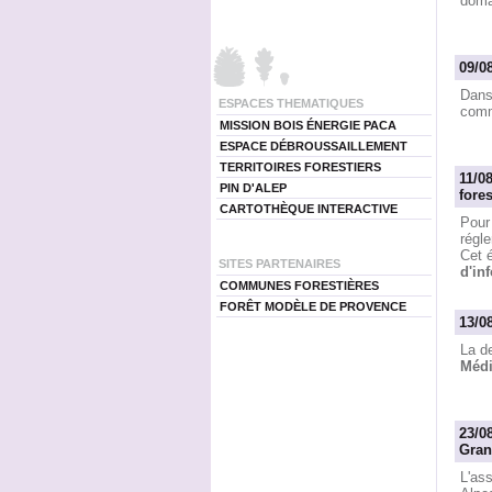
domai
09/0
Dans
ESPACES THEMATIQUES
comm
MISSION BOIS ÉNERGIE PACA
ESPACE DÉBROUSSAILLEMENT
TERRITOIRES FORESTIERS
11/0
PIN D'ALEP
fores
CARTOTHÈQUE INTERACTIVE
Pour 
régle
Cet é
SITES PARTENAIRES
d'in
COMMUNES FORESTIÈRES
FORÊT MODÈLE DE PROVENCE
13/0
La de
Médi
23/0
Gran
L'as