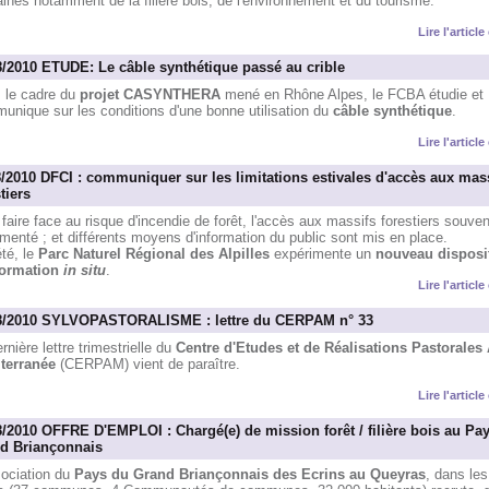
nes notamment de la filière bois, de l'environnement et du tourisme.
Lire l'articl
8/2010 ETUDE: Le câble synthétique passé au crible
 le cadre du
projet CASYNTHERA
mené en Rhône Alpes, le FCBA étudie et
unique sur les conditions d'une bonne utilisation du
câble synthétique
.
Lire l'articl
8/2010 DFCI : communiquer sur les limitations estivales d'accès aux mas
tiers
faire face au risque d'incendie de forêt, l'accès aux massifs forestiers souven
menté ; et différents moyens d'information du public sont mis en place.
té, le
Parc Naturel Régional des Alpilles
expérimente un
nouveau disposit
formation
in situ
.
Lire l'articl
8/2010 SYLVOPASTORALISME : lettre du CERPAM n° 33
rnière lettre trimestrielle du
Centre d'Etudes et de Réalisations Pastorales
terranée
(CERPAM) vient de paraître.
Lire l'articl
8/2010 OFFRE D'EMPLOI : Chargé(e) de mission forêt / filière bois au Pa
d Briançonnais
sociation du
Pays du Grand Briançonnais des Ecrins au Queyras
, dans le