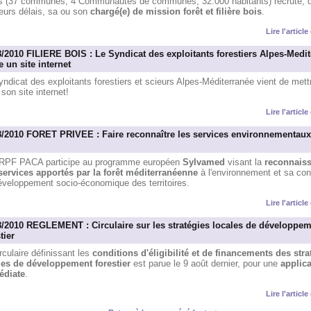
s (37 communes, 4 Communautés de communes, 32.000 habitants) recrute, d
eurs délais, sa ou son
chargé(e) de mission forêt et filière bois
.
Lire l'articl
8/2010 FILIERE BOIS : Le Syndicat des exploitants forestiers Alpes-Medi
 un site internet
ndicat des exploitants forestiers et scieurs Alpes-Méditerranée vient de mett
 son site internet!
Lire l'articl
8/2010 FORET PRIVEE : Faire reconnaître les services environnementaux 
RPF PACA participe au programme européen
Sylvamed
visant la
reconnais
services apportés par la forêt méditerranéenne
à l'environnement et sa cont
éveloppement socio-économique des territoires.
Lire l'articl
8/2010 REGLEMENT : Circulaire sur les stratégies locales de développe
tier
rculaire définissant les
conditions d'éligibilité et de financements des stra
les de développement forestier
est parue le 9 août dernier, pour une
applica
diate
.
Lire l'articl