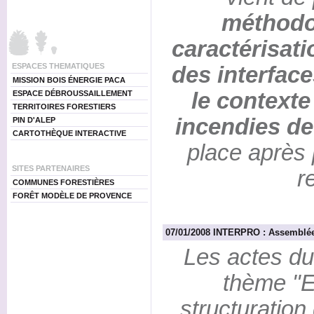
méthodo
caractérisati
ESPACES THEMATIQUES
des interface
MISSION BOIS ÉNERGIE PACA
le contexte
ESPACE DÉBROUSSAILLEMENT
TERRITOIRES FORESTIERS
incendies de
PIN D'ALEP
CARTOTHÈQUE INTERACTIVE
place après
SITES PARTENAIRES
r
COMMUNES FORESTIÈRES
FORÊT MODÈLE DE PROVENCE
07/01/2008 INTERPRO : Assemblée
Les actes du
thème "E
structuration 