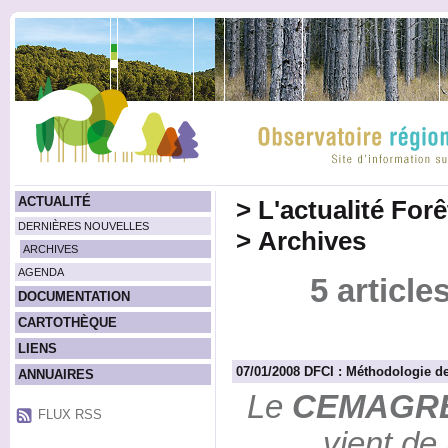
ACTUALITÉ
>
L'actualité For
DERNIÈRES NOUVELLES
>
Archives
ARCHIVES
AGENDA
5 article
DOCUMENTATION
CARTOTHÈQUE
LIENS
07/01/2008 DFCI : Méthodologie de 
ANNUAIRES
Le
CEMAGR
FLUX RSS
vient de