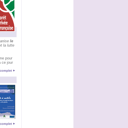
anise
le
t la lutte
mme pour
à ce jour
e complet
e complet