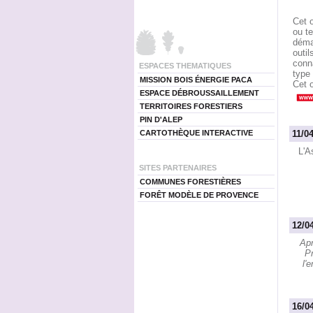
Cet o
ou te
démar
outil
conna
ESPACES THEMATIQUES
type 
MISSION BOIS ÉNERGIE PACA
Cet o
ESPACE DÉBROUSSAILLEMENT
TERRITOIRES FORESTIERS
PIN D'ALEP
CARTOTHÈQUE INTERACTIVE
11/0
L'A
SITES PARTENAIRES
COMMUNES FORESTIÈRES
FORÊT MODÈLE DE PROVENCE
12/0
Apr
Pr
l'
16/0