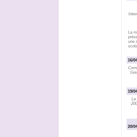
Inte
La m
prése
une 
scola
16/0
Comm
Gre
19/0
La
200
20/0