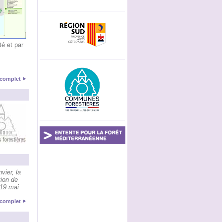
té et par
e complet
vier, la
ion de
 19 mai
e complet