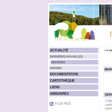
ACTUALITÉ
>
L'ac
DERNIÈRES NOUVELLES
ARCHIVES
AGENDA
06/0
DOCUMENTATION
CARTOTHÈQUE
LIENS
ANNUAIRES
10/0
L'Obs
FLUX RSS
carto
carto