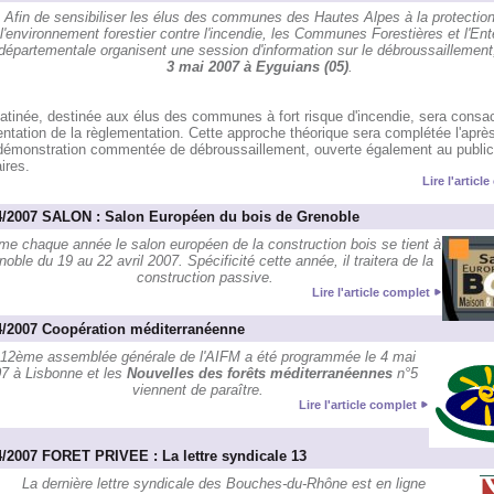
Afin de sensibiliser les élus des communes des Hautes Alpes à la protectio
l'environnement forestier contre l'incendie, les Communes Forestières et l'En
rdépartementale organisent une session d'information sur le débroussaillement
3 mai 2007 à Eyguians (05)
.
atinée, destinée aux élus des communes à fort risque d'incendie, sera consac
ntation de la règlementation. Cette approche théorique sera complétée l'après
démonstration commentée de débroussaillement, ouverte également au public
ires.
Lire l'articl
4/2007 SALON : Salon Européen du bois de Grenoble
e chaque année le salon européen de la construction bois se tient à
noble du 19 au 22 avril 2007. Spécificité cette année, il traitera de la
construction passive.
Lire l'article complet
4/2007 Coopération méditerranéenne
 12ème assemblée générale de l'AIFM a été programmée le 4 mai
7 à Lisbonne et les
Nouvelles des forêts méditerranéennes
n°5
viennent de paraître.
Lire l'article complet
4/2007 FORET PRIVEE : La lettre syndicale 13
La dernière lettre syndicale des Bouches-du-Rhône est en ligne