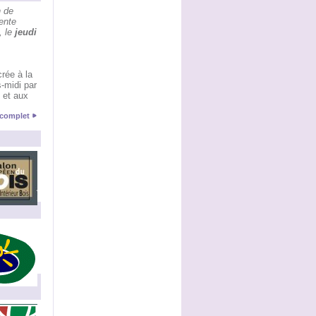
n de
tente
, le
jeudi
rée à la
-midi par
 et aux
e complet