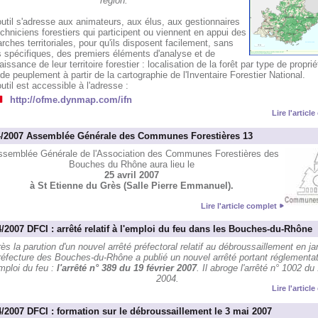
région.
util s'adresse aux animateurs, aux élus, aux gestionnaires
chniciens forestiers qui participent ou viennent en appui des
ches territoriales, pour qu'ils disposent facilement, sans
s spécifiques, des premiers éléments d'analyse et de
issance de leur territoire forestier : localisation de la forêt par type de proprié
de peuplement à partir de la cartographie de l'Inventaire Forestier National.
util est accessible à l'adresse :
http://ofme.dynmap.com/ifn
Lire l'articl
4/2007 Assemblée Générale des Communes Forestières 13
ssemblée Générale de l'Association des Communes Forestières des
Bouches du Rhône aura lieu le
25 avril 2007
à St Etienne du Grès (Salle Pierre Emmanuel).
Lire l'article complet
4/2007 DFCI : arrêté relatif à l'emploi du feu dans les Bouches-du-Rhône
ès la parution d'un nouvel arrêté préfectoral relatif au débroussaillement en jan
éfecture des Bouches-du-Rhône a publié un nouvel arrêté portant réglementat
emploi du feu :
l'arrêté n° 389 du 19 février 2007
. Il abroge l'arrêté n° 1002 du
2004.
Lire l'articl
4/2007 DFCI : formation sur le débroussaillement le 3 mai 2007