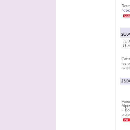
Retro
"doc
20/04
Le
11 m
Cette
les p
avec
23/04
Fores
Alpes
« Boî
proje