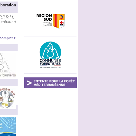
aboration
.P.R.i.f.
ratoire à
e complet