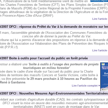
 l'Observatoire de la forêt méditerranéenne vient de mettre en
 les Chartes Forestières de Territoire (CFT), les Plans Simples de Gestion (P
Plans de Massifs (PDM) du Centre Régional de la Propriété Forestière (CRPF) 
tages altitudinaux de la végétation de la Direction de l'Agriculture et de la For
on Provence-Alpes-Côte d'Azur (DRAF).
Lire l'articl
3/2007 DFCI : réponse du Préfet du Var à la demande de moratoire sur le
3 mars, l'assemblée générale de l'Association des Communes Forestières du 
concise afin de donner la parole au Préfet du Var.
tribune qui lui a permis d'avancer des propositions en réponse à la demande 
oire de l'Association sur l'élaboration des Plans de Prévention des Risques I
rêt (P.P.R.i.f).
Lire l'articl
/2007 Boite à outils pour l'accueil du public en forêt privée
estour a élaboré une
'boîte à outils à l'usage des porteurs de projets
touristiques en milieu forestier'
sée dans le cadre d'une étude sur l'accueil du public pour la Charte
tière de territoire des massifs Concors et Sainte Victoire, cette boîte à
s va être présentée
le 29 mars prochain à 10 heures au Pavillon du
René à Gardanne
.
Lire l'article complet
3/2007 DFCI : Nouvelles Mesures Agri-Environnementales Territorialisées
édant aux contrats d'agriculture durable (CAD), les contrats sylvopastoraux à
DFCI visant la mise en œuvre des nouvelles mesures agri-environnementa
territorialisées (MAET) sont en cours de montage dans le Var.