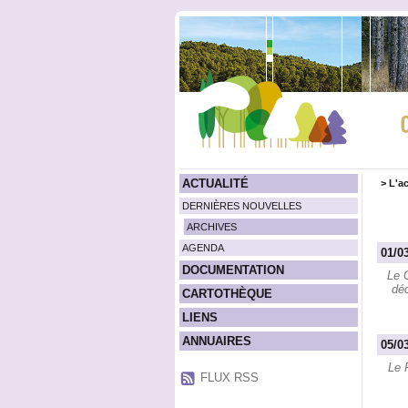
ACTUALITÉ
>
L'ac
DERNIÈRES NOUVELLES
ARCHIVES
AGENDA
01/0
DOCUMENTATION
Le 
déc
CARTOTHÈQUE
LIENS
ANNUAIRES
05/0
Le 
FLUX RSS