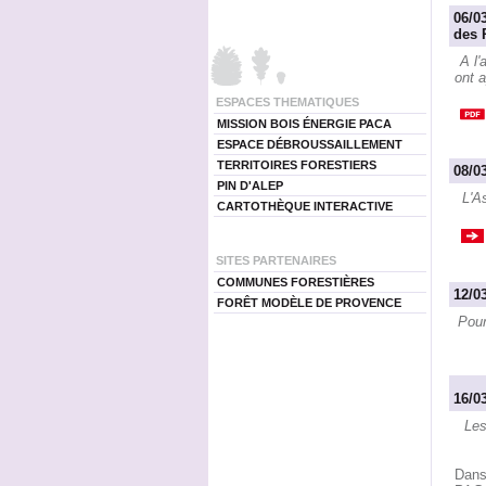
06/0
des 
A l'
ont 
ESPACES THEMATIQUES
MISSION BOIS ÉNERGIE PACA
ESPACE DÉBROUSSAILLEMENT
TERRITOIRES FORESTIERS
08/0
PIN D'ALEP
L'A
CARTOTHÈQUE INTERACTIVE
SITES PARTENAIRES
COMMUNES FORESTIÈRES
12/0
FORÊT MODÈLE DE PROVENCE
Pour
16/0
Les
Dans