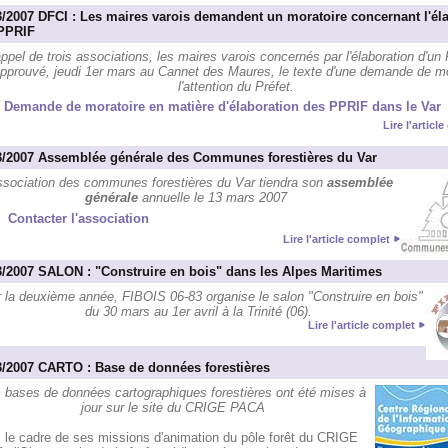
3/2007 DFCI : Les maires varois demandent un moratoire concernant l'él
PPRIF
appel de trois associations, les maires varois concernés par l'élaboration d'un P
approuvé, jeudi 1er mars au Cannet des Maures, le texte d'une demande de mo
l'attention du Préfet.
Demande de moratoire en matière d'élaboration des PPRIF dans le Var
Lire l'articl
3/2007 Assemblée générale des Communes forestières du Var
ssociation des communes forestières du Var tiendra son
assemblée
générale
annuelle le 13 mars 2007
Contacter l'association
Lire l'article complet
3/2007 SALON : "Construire en bois" dans les Alpes Maritimes
 la deuxième année, FIBOIS 06-83 organise le salon "Construire en bois"
du 30 mars au 1er avril à la Trinité (06).
Lire l'article complet
3/2007 CARTO : Base de données forestières
 bases de données cartographiques forestières ont été mises à
jour sur le site du CRIGE PACA
 le cadre de ses missions d'animation du pôle forêt du CRIGE