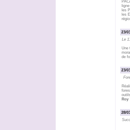
PACA,
ligne
les 
les E
régi
23/0
Le 1
Une 
morat
de fo
23/03
For
Réali
fores
outil
Roy 
28/0
Succ