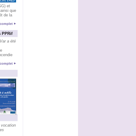
SG) et
ainsi que
êt de la
e complet
s PPRif
Var a été
de
ncendie
e complet
 vocation
les