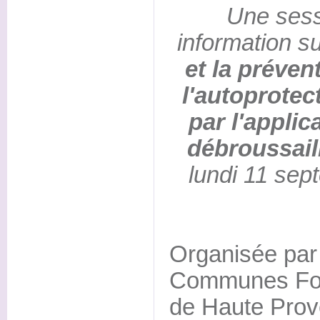
Une sess
information s
et la préven
l'autoprotec
par l'applic
débroussail
lundi 11 sep
Organisée par 
Communes For
de Haute Prove